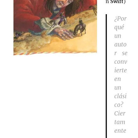
n
Swift
)
¿Por
qué
un
auto
r se
conv
ierte
en
un
clási
co?
Cier
tam
ente