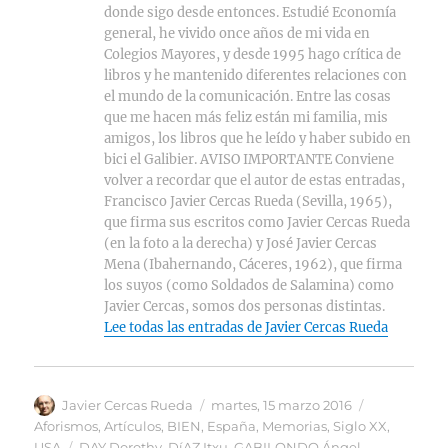
donde sigo desde entonces. Estudié Economía
general, he vivido once años de mi vida en
Colegios Mayores, y desde 1995 hago crítica de
libros y he mantenido diferentes relaciones con
el mundo de la comunicación. Entre las cosas
que me hacen más feliz están mi familia, mis
amigos, los libros que he leído y haber subido en
bici el Galibier. AVISO IMPORTANTE Conviene
volver a recordar que el autor de estas entradas,
Francisco Javier Cercas Rueda (Sevilla, 1965),
que firma sus escritos como Javier Cercas Rueda
(en la foto a la derecha) y José Javier Cercas
Mena (Ibahernando, Cáceres, 1962), que firma
los suyos (como Soldados de Salamina) como
Javier Cercas, somos dos personas distintas.
Lee todas las entradas de Javier Cercas Rueda
Autor
Publicado
Categorías
Javier Cercas Rueda
martes, 15 marzo 2016
el
Aforismos
,
Artículos
,
BIEN
,
España
,
Memorias
,
Siglo XX
,
Etiquetas
USA
DAY Dorothy
,
DíAZ Itxu
,
GABILONDO Ángel