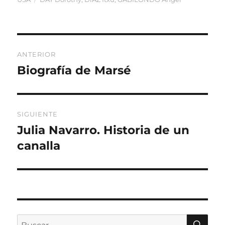
Navegación
ANTERIOR
de
Biografía de Marsé
Entrada
anterior:
entradas
SIGUIENTE
Julia Navarro. Historia de un
Entrada
siguiente:
canalla
BU
Buscar