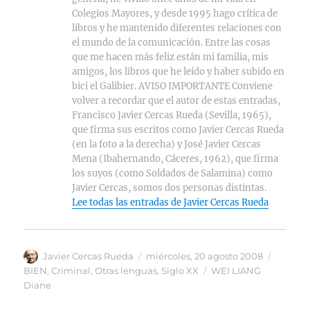
Colegios Mayores, y desde 1995 hago crítica de
libros y he mantenido diferentes relaciones con
el mundo de la comunicación. Entre las cosas
que me hacen más feliz están mi familia, mis
amigos, los libros que he leído y haber subido en
bici el Galibier. AVISO IMPORTANTE Conviene
volver a recordar que el autor de estas entradas,
Francisco Javier Cercas Rueda (Sevilla, 1965),
que firma sus escritos como Javier Cercas Rueda
(en la foto a la derecha) y José Javier Cercas
Mena (Ibahernando, Cáceres, 1962), que firma
los suyos (como Soldados de Salamina) como
Javier Cercas, somos dos personas distintas.
Lee todas las entradas de Javier Cercas Rueda
Autor
Publicado
Categor
Javier Cercas Rueda
miércoles, 20 agosto 2008
el
Etiquetas
BIEN
,
Criminal
,
Otras lenguas
,
Siglo XX
WEI LIANG
Diane