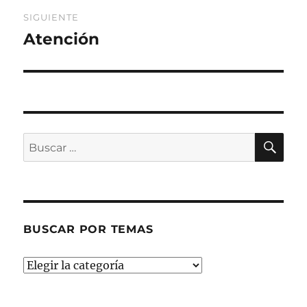
SIGUIENTE
Atención
Entrada
siguiente:
BU
Buscar
por:
BUSCAR POR TEMAS
Buscar
por
temas