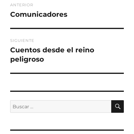
ANTERIOR
de
Comunicadores
Entrada
anterior:
entradas
SIGUIENTE
Cuentos desde el reino
Entrada
siguiente:
peligroso
BU
Buscar
por: