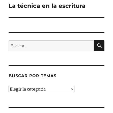
La técnica en la escritura
Entrada
siguiente:
BU
Buscar
por:
BUSCAR POR TEMAS
Buscar
por
temas