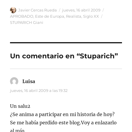
Autor
Publicado
Categorías
Javier Cercas Rueda
jueves, 16 abril 2009
el
Etiquetas
APROBADO
,
Este de Europa
,
Realista
,
Siglo XX
STUPARICH Giani
Un comentario en “Stuparich”
Luisa
dice:
jueves, 16 abril 2009 a las 19:32
Un salu2
¿Se anima a participar en mi historia de hoy?
Se me había perdido este blog.Voy a enlazarlo
al mío.