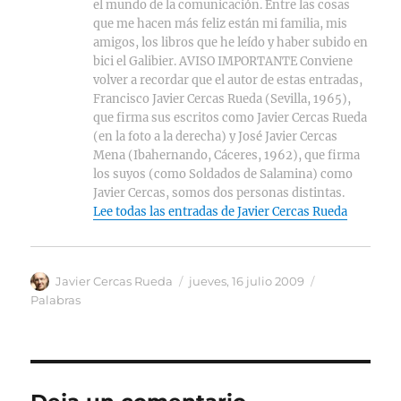
el mundo de la comunicación. Entre las cosas
que me hacen más feliz están mi familia, mis
amigos, los libros que he leído y haber subido en
bici el Galibier. AVISO IMPORTANTE Conviene
volver a recordar que el autor de estas entradas,
Francisco Javier Cercas Rueda (Sevilla, 1965),
que firma sus escritos como Javier Cercas Rueda
(en la foto a la derecha) y José Javier Cercas
Mena (Ibahernando, Cáceres, 1962), que firma
los suyos (como Soldados de Salamina) como
Javier Cercas, somos dos personas distintas.
Lee todas las entradas de Javier Cercas Rueda
Autor
Publicado
Categorías
Javier Cercas Rueda
jueves, 16 julio 2009
el
Palabras