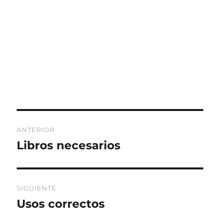
Navegación
ANTERIOR
de
Libros necesarios
Entrada
anterior:
entradas
SIGUIENTE
Usos correctos
Entrada
siguiente: