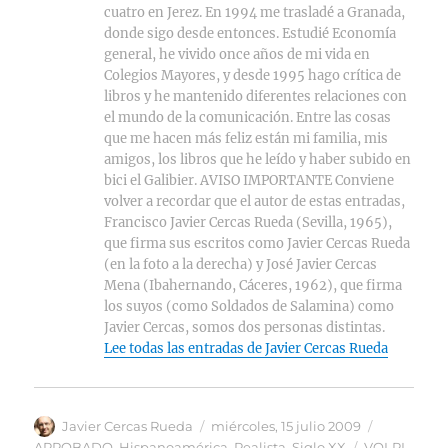
cuatro en Jerez. En 1994 me trasladé a Granada,
donde sigo desde entonces. Estudié Economía
general, he vivido once años de mi vida en
Colegios Mayores, y desde 1995 hago crítica de
libros y he mantenido diferentes relaciones con
el mundo de la comunicación. Entre las cosas
que me hacen más feliz están mi familia, mis
amigos, los libros que he leído y haber subido en
bici el Galibier. AVISO IMPORTANTE Conviene
volver a recordar que el autor de estas entradas,
Francisco Javier Cercas Rueda (Sevilla, 1965),
que firma sus escritos como Javier Cercas Rueda
(en la foto a la derecha) y José Javier Cercas
Mena (Ibahernando, Cáceres, 1962), que firma
los suyos (como Soldados de Salamina) como
Javier Cercas, somos dos personas distintas.
Lee todas las entradas de Javier Cercas Rueda
Autor
Publicado
Categoría
Javier Cercas Rueda
miércoles, 15 julio 2009
el
Etiquetas
APROBADO
,
Hispanoamérica
,
Realista
,
Siglo XX
VOLPI