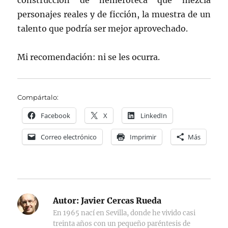
construcción de hemeroteca que mezcla
personajes reales y de ficción, la muestra de un
talento que podría ser mejor aprovechado.
Mi recomendación: ni se les ocurra.
Compártalo:
Facebook
X
LinkedIn
Correo electrónico
Imprimir
Más
Autor:
Javier Cercas Rueda
En 1965 nací en Sevilla, donde he vivido casi
treinta años con un pequeño paréntesis de