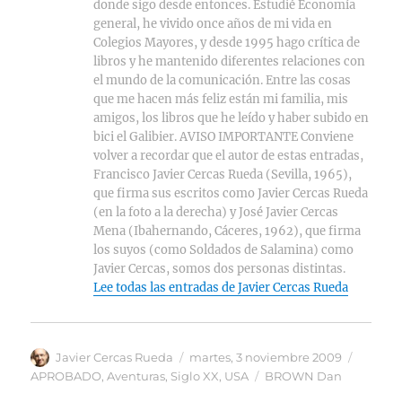
donde sigo desde entonces. Estudié Economía
general, he vivido once años de mi vida en
Colegios Mayores, y desde 1995 hago crítica de
libros y he mantenido diferentes relaciones con
el mundo de la comunicación. Entre las cosas
que me hacen más feliz están mi familia, mis
amigos, los libros que he leído y haber subido en
bici el Galibier. AVISO IMPORTANTE Conviene
volver a recordar que el autor de estas entradas,
Francisco Javier Cercas Rueda (Sevilla, 1965),
que firma sus escritos como Javier Cercas Rueda
(en la foto a la derecha) y José Javier Cercas
Mena (Ibahernando, Cáceres, 1962), que firma
los suyos (como Soldados de Salamina) como
Javier Cercas, somos dos personas distintas.
Lee todas las entradas de Javier Cercas Rueda
Autor
Publicado
Categor
Javier Cercas Rueda
martes, 3 noviembre 2009
el
Etiquetas
APROBADO
,
Aventuras
,
Siglo XX
,
USA
BROWN Dan