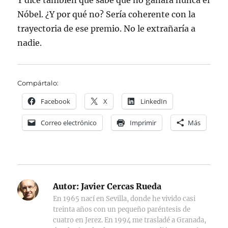
Y dice también que sabe que no ganará nunca el
Nóbel. ¿Y por qué no? Sería coherente con la
trayectoria de ese premio. No le extrañaría a
nadie.
Compártalo:
Facebook
X
LinkedIn
Correo electrónico
Imprimir
Más
Autor:
Javier Cercas Rueda
En 1965 nací en Sevilla, donde he vivido casi
treinta años con un pequeño paréntesis de
cuatro en Jerez. En 1994 me trasladé a Granada,