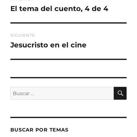
de
El tema del cuento, 4 de 4
Entrada
anterior:
entradas
SIGUIENTE
Jesucristo en el cine
Entrada
siguiente:
BU
Buscar
por:
BUSCAR POR TEMAS