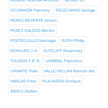
MUÑOZ MOLINA Antonio
NESBO Jo
O'CONNOR Flannery
PELECANOS George
PEREZ-REVERTE Arturo
PEREZ GALDOS Benito
POSTEGUILLO Santiago
ROTH Philip
ROWLING J. K.
SUTCLIFF Rosemary
TOLKIEN J. R. R.
UMBRAL Francisco
URIARTE Iñaki
VALLE-INCLAN Ramón del
VARGAS Fred
VILA-MATAS Enrique
ZWEIG Stefan