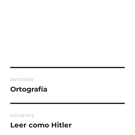
Navegación
ANTERIOR
de
Ortografía
Entrada
anterior:
entradas
SIGUIENTE
Leer como Hitler
Entrada
siguiente: