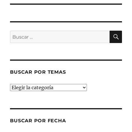
BU
Buscar
por:
BUSCAR POR TEMAS
Buscar
por
temas
BUSCAR POR FECHA