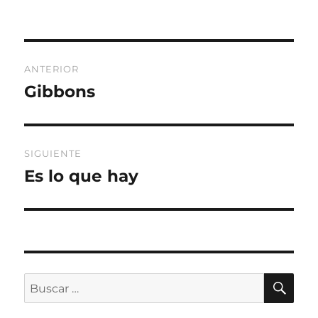
Navegación
ANTERIOR
de
Gibbons
Entrada
anterior:
entradas
SIGUIENTE
Es lo que hay
Entrada
siguiente:
BU
Buscar
por: