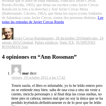
recordar que el autor de estas entradas, Francisco Javier Cercas
Rueda (Sevilla, 1965), que firma sus escritos como Javier Cercas
Rueda (en la foto a la derecha) y José Javier Cercas Mena
(Ibahernando, Cáceres, 1962), que firma los suyos (como Soldados
de Salamina) como Javier Cercas, somos dos personas distintas.
Lee
todas las entradas de Javier Cercas Rueda
Autor
Publicado
el
Javier Cercas Rueda
martes, 28 diciembre 2010
miércoles, 24
Categorías
Etiquet
agosto 2011
Criminal
,
Países nórdicos
,
Siglo XX
,
SUSPENSO
ROSSMAN Ann
4 opiniones en “Ann Rossman”
mar
dice:
viernes, 19 octubre 2012 a las 17:42
Teneis razón, el libro es infumable, yo lo he leído entero pero
no se entiende muy bien. salta de una cosa a otra sin venir a
cuento, mezcla personajes y al final deja las cosas sueltas, no
tiene pies ni cabeza; menos mal que no soy la única que se ha
perdido leyéndolo.definitivamente es de lo peor que he leído