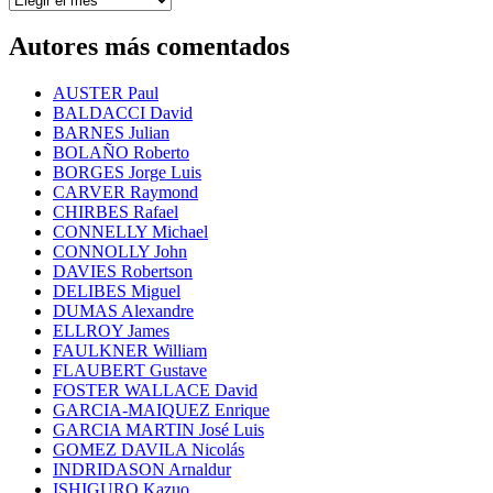
por
fecha
Autores más comentados
AUSTER Paul
BALDACCI David
BARNES Julian
BOLAÑO Roberto
BORGES Jorge Luis
CARVER Raymond
CHIRBES Rafael
CONNELLY Michael
CONNOLLY John
DAVIES Robertson
DELIBES Miguel
DUMAS Alexandre
ELLROY James
FAULKNER William
FLAUBERT Gustave
FOSTER WALLACE David
GARCIA-MAIQUEZ Enrique
GARCIA MARTIN José Luis
GOMEZ DAVILA Nicolás
INDRIDASON Arnaldur
ISHIGURO Kazuo