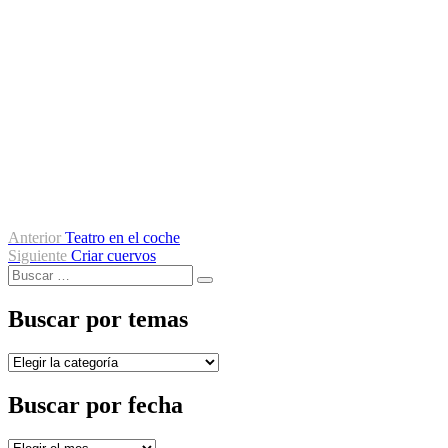
Navegación
Entrada
Anterior
Teatro en el coche
anterior:
Entrada
Siguiente
Criar cuervos
de
Buscar
siguiente:
Buscar
entradas
por:
Buscar por temas
Buscar
por
temas
Buscar por fecha
Buscar