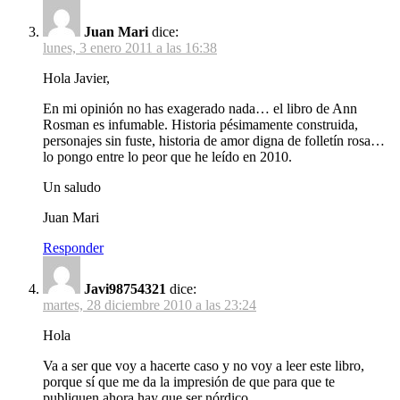
Juan Mari
dice:
lunes, 3 enero 2011 a las 16:38
Hola Javier,
En mi opinión no has exagerado nada… el libro de Ann
Rosman es infumable. Historia pésimamente construida,
personajes sin fuste, historia de amor digna de folletín rosa…
lo pongo entre lo peor que he leído en 2010.
Un saludo
Juan Mari
Responder
Javi98754321
dice:
martes, 28 diciembre 2010 a las 23:24
Hola
Va a ser que voy a hacerte caso y no voy a leer este libro,
porque sí que me da la impresión de que para que te
publiquen ahora hay que ser nórdico.