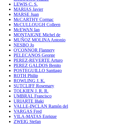
LEWIS C. S.
MARIAS Javier
MARSE Juan
McCARTHY Cormac
McCULLOUGH Colleen
McEWAN Ian
MONTAIGNE Michel de
MUÑOZ MOLINA Antonio
NESBO Jo
O'CONNOR Flannery
PELECANOS George
PEREZ-REVERTE Arturo
PEREZ GALDOS Benito
POSTEGUILLO Santiago
ROTH Philip
ROWLING J. K.
SUTCLIFF Rosemary
TOLKIEN J. R. R.
UMBRAL Francisco
URIARTE Iñaki
VALLE-INCLAN Ramón del
VARGAS Fred
VILA-MATAS Enrique
ZWEIG Stefan