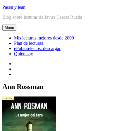
Ir
Pasen y lean
al
Blog sobre lecturas de Javier Cercas Rueda
contenido
Menú
Mis lecturas mejores desde 2000
Plan de lecturas
ePubs selectos: descargar
Quién soy
Linkedin
Facebook
Twitter
Ann Rossman