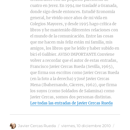
cuatro en Jerez. En 1994 me trasladé a Granada,
donde sigo desde entonces. Estudié Economía
general, he vivido once años de mi vida en
Colegios Mayores, y desde 1995 hago crítica de
libros y he mantenido diferentes relaciones con
el mundo de la comunicación. Entre las cosas
que me hacen más feliz están mi familia, mis
amigos, los libros que he leído y haber subido en
bici el Galibier. AVISO IMPORTANTE Conviene
volver a recordar que el autor de estas entradas,
Francisco Javier Cercas Rueda (Sevilla, 1965),
que firma sus escritos como Javier Cercas Rueda
(en la foto a la derecha) y José Javier Cercas
Mena (Ibahernando, Cáceres, 1962), que firma
los suyos (como Soldados de Salamina) como
Javier Cercas, somos dos personas distintas.
Lee todas las entradas de Javier Cercas Rueda
Autor
Publicado
Catego
Javier Cercas Rueda
viernes, 10 diciembre 2010