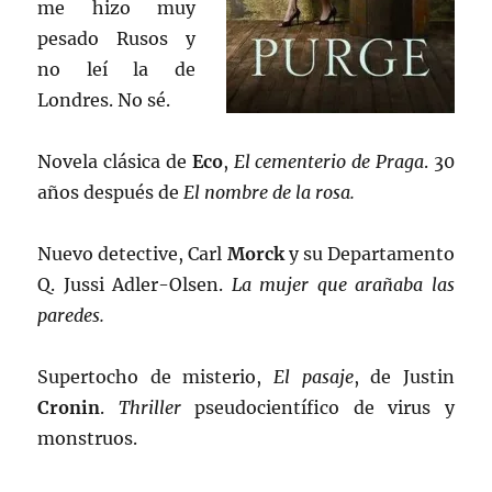
me hizo muy
pesado Rusos y
no leí la de
Londres. No sé.
Novela clásica de
Eco
,
El cementerio de Praga
. 30
años después de
El nombre de la rosa.
Nuevo detective, Carl
Morck
y su Departamento
Q. Jussi Adler-Olsen.
La mujer que arañaba las
paredes.
Supertocho de misterio,
El pasaje
, de Justin
Cronin
.
Thriller
pseudocientífico de virus y
monstruos.