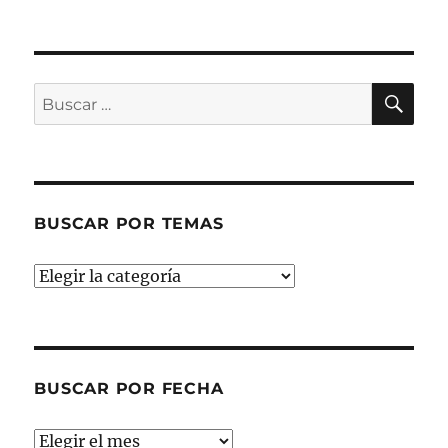
BU
Buscar
por:
BUSCAR POR TEMAS
Buscar
por
temas
BUSCAR POR FECHA
Buscar