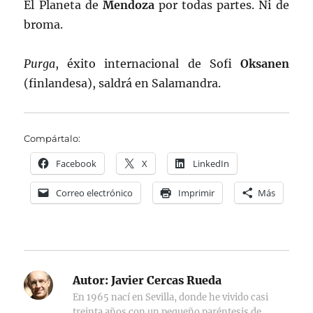
El Planeta de
Mendoza
por todas partes. Ni de
broma.
Purga
, éxito internacional de Sofi
Oksanen
(finlandesa), saldrá en Salamandra.
Compártalo:
Facebook
X
LinkedIn
Correo electrónico
Imprimir
Más
Autor:
Javier Cercas Rueda
En 1965 nací en Sevilla, donde he vivido casi
treinta años con un pequeño paréntesis de