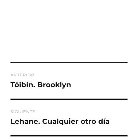
Navegación
ANTERIOR
de
Tóibín. Brooklyn
Entrada
anterior:
entradas
SIGUIENTE
Lehane. Cualquier otro día
Entrada
siguiente: