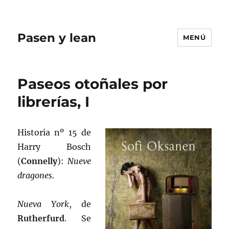
Pasen y lean
MENÚ
Paseos otoñales por
librerías, I
Historia nº 15 de
Harry Bosch
(
Connelly
):
Nueve
dragones
.
Nueva York
, de
Rutherfurd
. Se