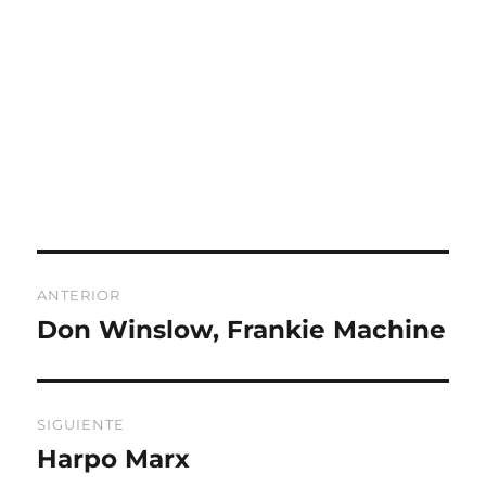
Navegación
ANTERIOR
de
Don Winslow, Frankie Machine
Entrada
anterior:
entradas
SIGUIENTE
Harpo Marx
Entrada