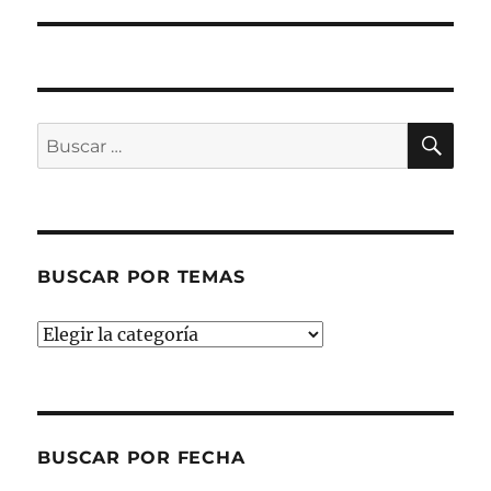
siguiente:
BU
Buscar
por:
BUSCAR POR TEMAS
Buscar
por
temas
BUSCAR POR FECHA