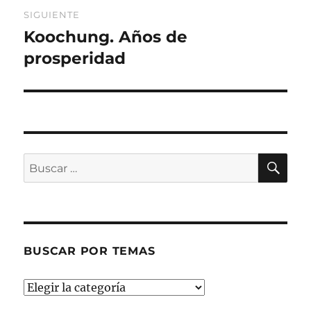
SIGUIENTE
Koochung. Años de
Entrada
siguiente:
prosperidad
BU
Buscar
por:
BUSCAR POR TEMAS
Buscar
por