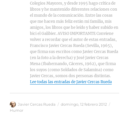
Colegios Mayores, y desde 1995 hago crítica de
libros y he mantenido diferentes relaciones con
el mundo de la comunicación. Entre las cosas
que me hacen más feliz están mi familia, mis
amigos, los libros que he leído y haber subido en
bici el Galibier. AVISO IMPORTANTE Conviene
volver a recordar que el autor de estas entradas,
Francisco Javier Cercas Rueda (Sevilla, 1965),
que firma sus escritos como Javier Cercas Rueda
(en la foto a la derecha) y José Javier Cercas
Mena (Ibahernando, Cáceres, 1962), que firma
los suyos (como Soldados de Salamina) como
Javier Cercas, somos dos personas distintas.
Lee todas las entradas de Javier Cercas Rueda
Autor
Publicado
Categorí
Javier Cercas Rueda
domingo, 12 febrero 2012
el
Humor