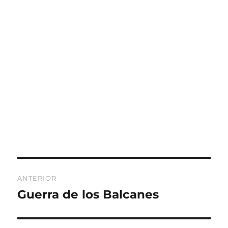
Navegación
ANTERIOR
de
Guerra de los Balcanes
Entrada
anterior:
entradas