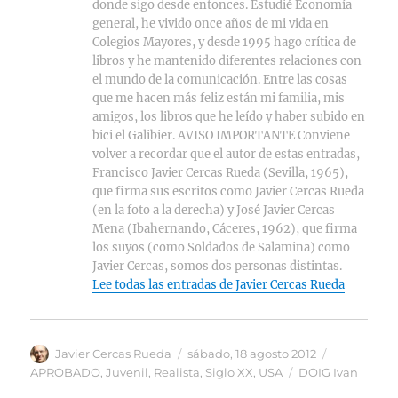
donde sigo desde entonces. Estudié Economía
general, he vivido once años de mi vida en
Colegios Mayores, y desde 1995 hago crítica de
libros y he mantenido diferentes relaciones con
el mundo de la comunicación. Entre las cosas
que me hacen más feliz están mi familia, mis
amigos, los libros que he leído y haber subido en
bici el Galibier. AVISO IMPORTANTE Conviene
volver a recordar que el autor de estas entradas,
Francisco Javier Cercas Rueda (Sevilla, 1965),
que firma sus escritos como Javier Cercas Rueda
(en la foto a la derecha) y José Javier Cercas
Mena (Ibahernando, Cáceres, 1962), que firma
los suyos (como Soldados de Salamina) como
Javier Cercas, somos dos personas distintas.
Lee todas las entradas de Javier Cercas Rueda
Autor
Publicado
Categorías
Javier Cercas Rueda
sábado, 18 agosto 2012
el
Etiquetas
APROBADO
,
Juvenil
,
Realista
,
Siglo XX
,
USA
DOIG Ivan