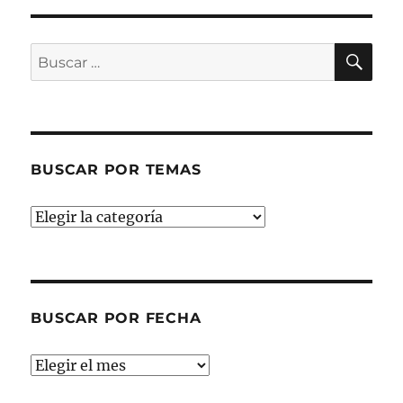
BU
Buscar
por:
BUSCAR POR TEMAS
Buscar
por
temas
BUSCAR POR FECHA
Buscar
por