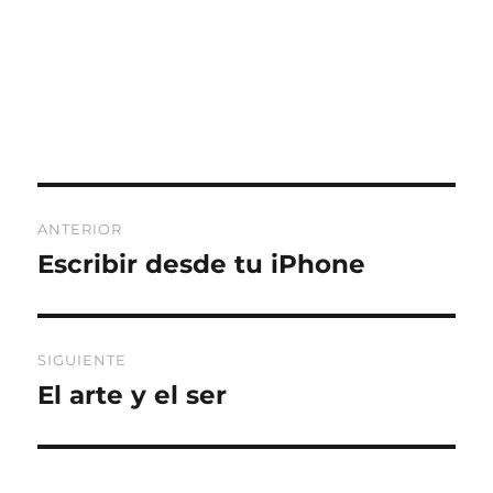
Navegación
ANTERIOR
de
Escribir desde tu iPhone
Entrada
anterior:
entradas
SIGUIENTE
El arte y el ser
Entrada
siguiente: