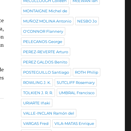
McCULLOUGH Colleen
McEWAN Ian
MONTAIGNE Michel de
te
MUÑOZ MOLINA Antonio
NESBO Jo
a,
O'CONNOR Flannery
on
PELECANOS George
un
PEREZ-REVERTE Arturo
PEREZ GALDOS Benito
de
POSTEGUILLO Santiago
ROTH Philip
es
ROWLING J. K.
SUTCLIFF Rosemary
TOLKIEN J. R. R.
UMBRAL Francisco
URIARTE Iñaki
VALLE-INCLAN Ramón del
VARGAS Fred
VILA-MATAS Enrique