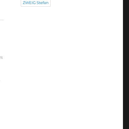
ZWEIG Stefan
es
r