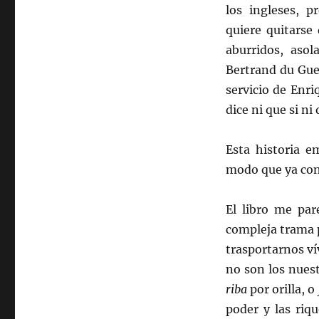
los ingleses, p
quiere quitarse
aburridos, asol
Bertrand du Gues
servicio de Enr
dice ni que si ni
Esta historia e
modo que ya con
El libro me par
compleja trama 
trasportarnos v
no son los nuest
riba
por orilla, o
poder y las riq