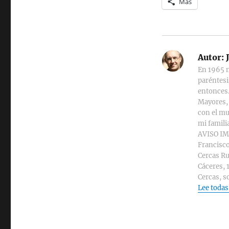
Más
Autor:
J
En 1965 n
paréntesi
entonces.
Mayores, 
con el mu
mi familia
AVISO IMP
Francisco
Cercas Ru
Cáceres, 
Cercas, s
Lee todas