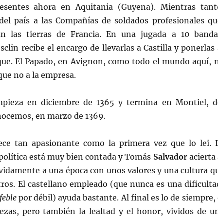
resentes ahora en Aquitania (Guyena). Mientras tant
 del país a las Compañías de soldados profesionales qu
an las tierras de Francia. En una jugada a 10 banda
clin recibe el encargo de llevarlas a Castilla y ponerlas 
ique. El Papado, en Avignon, como todo el mundo aquí, 
 que no a la empresa.
mpieza en diciembre de 1365 y termina en Montiel, d
ocemos, en marzo de 1369.
ece tan apasionante como la primera vez que lo lei. 
política está muy bien contada y Tomás
Salvador
acierta 
ívidamente a una época con unos valores y una cultura q
ros. El castellano empleado (que nunca es una dificulta
feble
por débil) ayuda bastante. Al final es lo de siempre, 
uezas, pero también la lealtad y el honor, vividos de u