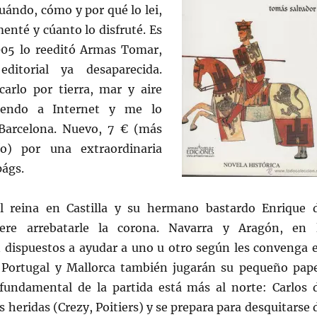
ándo, cómo y por qué lo lei,
enté y cúanto lo disfruté. Es
005 lo reeditó Armas Tomar,
ditorial ya desaparecida.
arlo por tierra, mar y aire
riendo a Internet y me lo
arcelona. Nuevo, 7 € (más
o) por una extraordinaria
págs.
el reina en Castilla y su hermano bastardo Enrique 
ere arrebatarle la corona. Navarra y Aragón, en 
n dispuestos a ayudar a uno u otro según les convenga 
Portugal y Mallorca también jugarán su pequeño pape
 fundamental de la partida está más al norte: Carlos 
s heridas (Crezy, Poitiers) y se prepara para desquitarse 