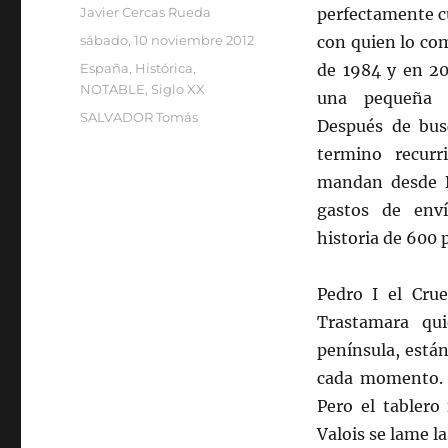
Autor
Javier Cercas Rueda
perfectamente cu
Publicado
sábado, 10 noviembre 2012
con quien lo com
el
Categorías
España
,
Histórica
,
de 1984 y en 2
NOTABLE
,
Siglo XX
una pequeña e
Etiquetas
SALVADOR Tomás
Después de busc
termino recur
mandan desde B
gastos de enví
historia de 600 
Pedro I el Cru
Trastamara qui
península, está
cada momento. 
Pero el tablero
Valois se lame la