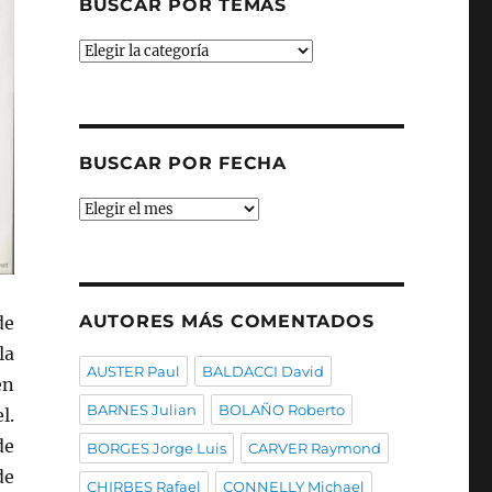
BUSCAR POR TEMAS
Buscar
por
temas
BUSCAR POR FECHA
Buscar
por
fecha
AUTORES MÁS COMENTADOS
de
la
AUSTER Paul
BALDACCI David
en
BARNES Julian
BOLAÑO Roberto
l.
de
BORGES Jorge Luis
CARVER Raymond
de
CHIRBES Rafael
CONNELLY Michael