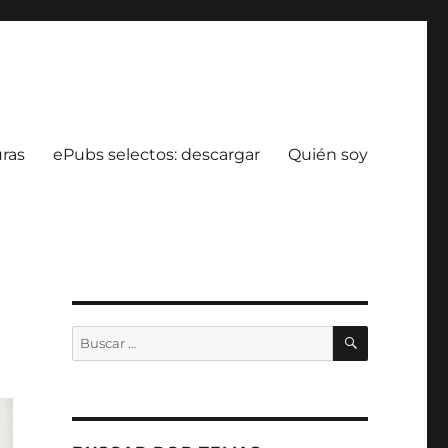
uras
ePubs selectos: descargar
Quién soy
BUSCAR
Buscar
por: