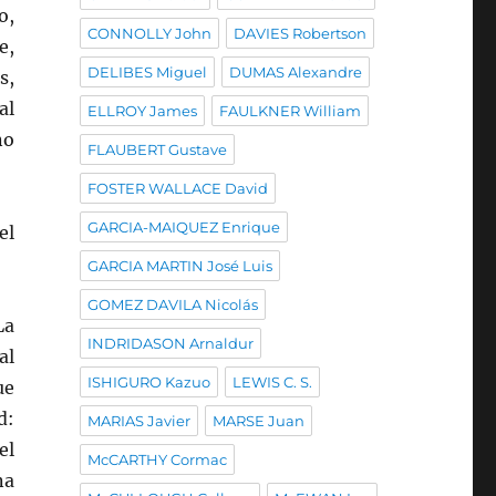
o,
CONNOLLY John
DAVIES Robertson
e,
DELIBES Miguel
DUMAS Alexandre
s,
al
ELLROY James
FAULKNER William
no
FLAUBERT Gustave
FOSTER WALLACE David
GARCIA-MAIQUEZ Enrique
el
GARCIA MARTIN José Luis
GOMEZ DAVILA Nicolás
La
INDRIDASON Arnaldur
al
ISHIGURO Kazuo
LEWIS C. S.
ue
d:
MARIAS Javier
MARSE Juan
el
McCARTHY Cormac
na