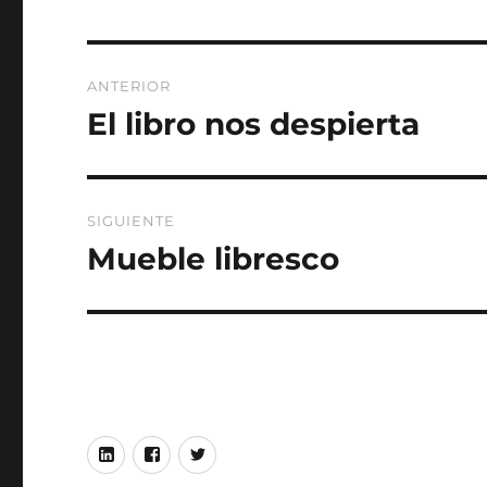
Navegación
ANTERIOR
de
El libro nos despierta
Entrada
anterior:
entradas
SIGUIENTE
Mueble libresco
Entrada
siguiente:
Linkedin
Facebook
Twitter