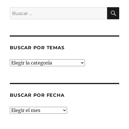
BU
Buscar
por:
BUSCAR POR TEMAS
Buscar
por
temas
BUSCAR POR FECHA
Buscar
por
fecha