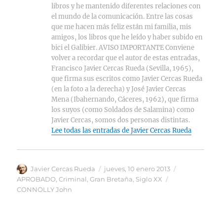
libros y he mantenido diferentes relaciones con
el mundo de la comunicación. Entre las cosas
que me hacen más feliz están mi familia, mis
amigos, los libros que he leído y haber subido en
bici el Galibier. AVISO IMPORTANTE Conviene
volver a recordar que el autor de estas entradas,
Francisco Javier Cercas Rueda (Sevilla, 1965),
que firma sus escritos como Javier Cercas Rueda
(en la foto a la derecha) y José Javier Cercas
Mena (Ibahernando, Cáceres, 1962), que firma
los suyos (como Soldados de Salamina) como
Javier Cercas, somos dos personas distintas.
Lee todas las entradas de Javier Cercas Rueda
Autor
Publicado
Categorías
Javier Cercas Rueda
jueves, 10 enero 2013
el
Etiquetas
APROBADO
,
Criminal
,
Gran Bretaña
,
Siglo XX
CONNOLLY John