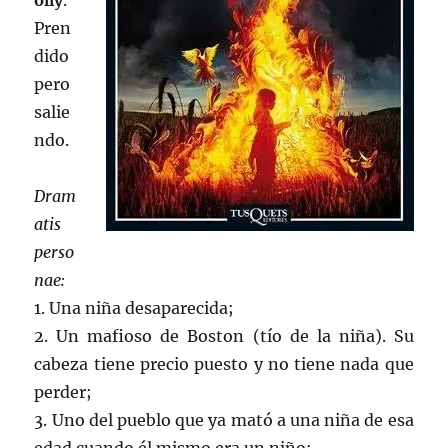
olly
.
Pren
dido
pero
salie
ndo.
Dram
atis
perso
nae:
1. Una niña desaparecida;
2. Un mafioso de Boston (tío de la niña). Su
cabeza tiene precio puesto y no tiene nada que
perder;
3. Uno del pueblo que ya mató a una niña de esa