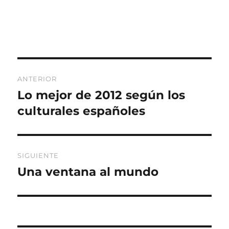
Navegación
ANTERIOR
de
Lo mejor de 2012 según los
Entrada
anterior:
culturales españoles
entradas
SIGUIENTE
Una ventana al mundo
Entrada
siguiente: