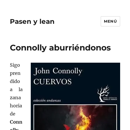
Pasen y lean
MENÚ
Connolly aburriéndonos
Sigo
pren
dido
a la
zana
horia
de
Conn