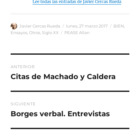
Lee todas las entradas de Javier Cercas Rueda
Autor
Publicado
Categorías
Javier Cercas Rueda
lunes, 27 marzo 2017
BIEN
,
el
Etiquetas
Ensayos
,
Otros
,
Siglo XX
PEASE Allan
Navegación
ANTERIOR
de
Citas de Machado y Caldera
Entrada
anterior:
entradas
SIGUIENTE
Borges verbal. Entrevistas
Entrada
siguiente: