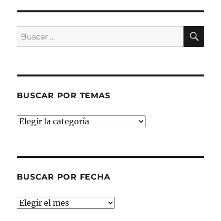
BU
Buscar
por:
BUSCAR POR TEMAS
Buscar
por
temas
BUSCAR POR FECHA
Buscar
por