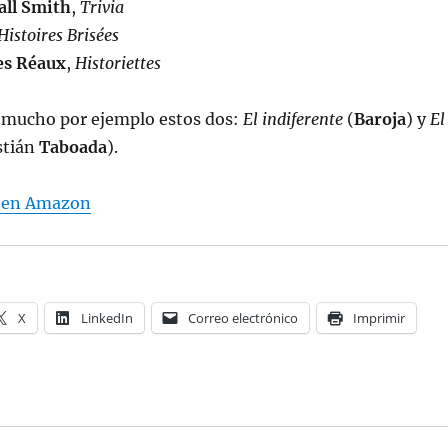
all Smith
,
Trivia
Histoires Brisées
es Réaux
,
Historiettes
mucho por ejemplo estos dos:
El indiferente
(
Baroja
) y
El
stián
Taboada
).
o en Amazon
X
LinkedIn
Correo electrónico
Imprimir