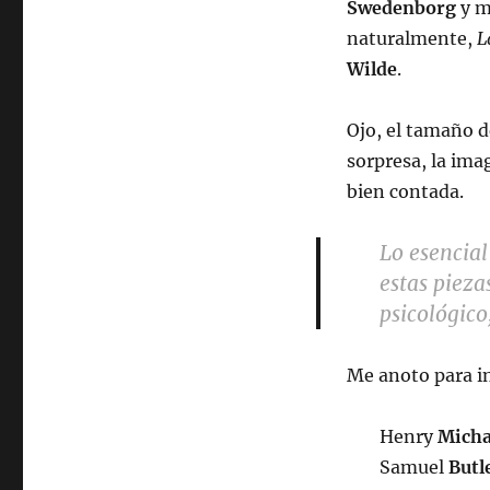
Swedenborg
y mu
naturalmente,
L
Wilde
.
Ojo, el tamaño de
sorpresa, la imag
bien contada.
Lo esencial
estas piezas
psicológico
Me anoto para in
Henry
Mich
Samuel
Butl