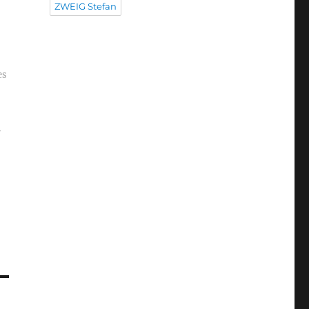
ZWEIG Stefan
es
r