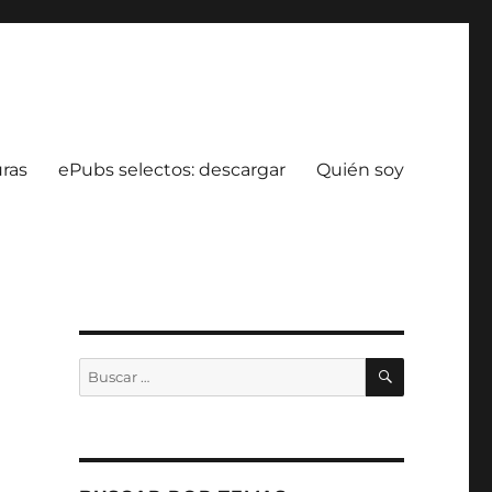
uras
ePubs selectos: descargar
Quién soy
BUSCAR
Buscar
por: