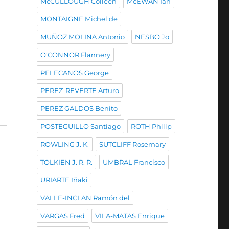
McCULLOUGH Colleen
McEWAN Ian
MONTAIGNE Michel de
MUÑOZ MOLINA Antonio
NESBO Jo
O'CONNOR Flannery
PELECANOS George
PEREZ-REVERTE Arturo
PEREZ GALDOS Benito
POSTEGUILLO Santiago
ROTH Philip
ROWLING J. K.
SUTCLIFF Rosemary
TOLKIEN J. R. R.
UMBRAL Francisco
URIARTE Iñaki
VALLE-INCLAN Ramón del
VARGAS Fred
VILA-MATAS Enrique