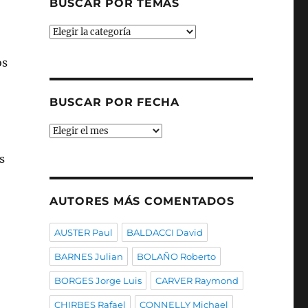
BUSCAR POR TEMAS
Buscar
por
temas
os
BUSCAR POR FECHA
Buscar
por
s
fecha
AUTORES MÁS COMENTADOS
AUSTER Paul
BALDACCI David
BARNES Julian
BOLAÑO Roberto
BORGES Jorge Luis
CARVER Raymond
CHIRBES Rafael
CONNELLY Michael