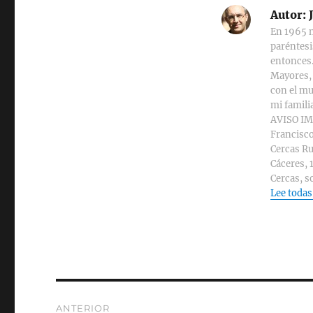
Autor:
J
En 1965 n
paréntesi
entonces.
Mayores, 
con el mu
mi familia
AVISO IMP
Francisco
Cercas Ru
Cáceres, 
Cercas, s
Lee todas
Navegación
ANTERIOR