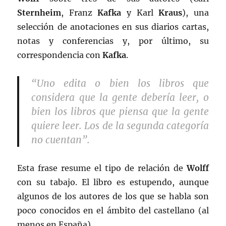
Sternheim
, Franz
Kafka
y Karl
Kraus
), una
selección de anotaciones en sus diarios cartas,
notas y conferencias y, por último, su
correspondencia con
Kafka
.
“Uno edita o bien los libros que
considera que la gente debería leer, o
bien los libros que piensa que la gente
quiere leer. Los de la segunda categoría
no cuentan”.
Esta frase resume el tipo de relación de
Wolff
con su tabajo. El libro es estupendo, aunque
algunos de los autores de los que se habla son
poco conocidos en el ámbito del castellano (al
menos en España).