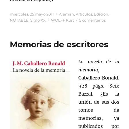
Publicado
Categorías
miércoles, 25 mayo 2011
Alemán
,
Artículos
,
Edición
,
el
Etiquetas
en
NOTABLE
,
Siglo XX
WOLFF Kurt
5 comentarios
Editar
a
Kafka
Memorias de escritores
La novela de la
memoria
,
Caballero Bonald
.
928 págs. Seix
Barral. ¿Es la
unión de sus dos
tomos de
memorias, ya
publicados por