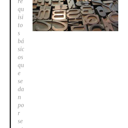
re
qu
isi
to
s
bá
sic
os
qu
e
se
da
n
po
r
se