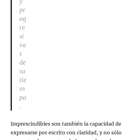
y
pr
og
re
si
va
s
de
su
tie
m
po
.
Imprescindibles son también la capacidad de
expresarse por escrito con claridad, y no sólo