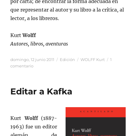
por carta; de encontrar la forma adecuada en
que representar al autor y su libro a la crítica, al
lector, a los libreros.
Kurt
Wolff
Autores, libros, aventuras
Publicado
Categorías
Etiquetas
domingo, 12 junio 2011
Edición
WOLFF Kurt
1
el
en
comentario
Un
editor
Editar a Kafka
Kurt
Wolff
(1887-
1963) fue un editor
alemán de