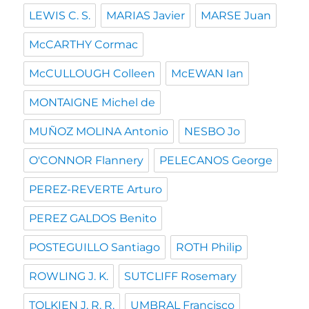
LEWIS C. S.
MARIAS Javier
MARSE Juan
McCARTHY Cormac
McCULLOUGH Colleen
McEWAN Ian
MONTAIGNE Michel de
MUÑOZ MOLINA Antonio
NESBO Jo
O'CONNOR Flannery
PELECANOS George
PEREZ-REVERTE Arturo
PEREZ GALDOS Benito
POSTEGUILLO Santiago
ROTH Philip
ROWLING J. K.
SUTCLIFF Rosemary
TOLKIEN J. R. R.
UMBRAL Francisco