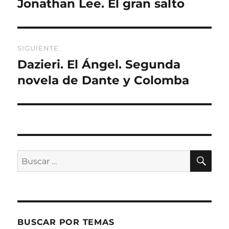
Jonathan Lee. El gran salto
Entrada
anterior:
entradas
SIGUIENTE
Dazieri. El Ángel. Segunda
Entrada
siguiente:
novela de Dante y Colomba
BU
Buscar
por:
BUSCAR POR TEMAS