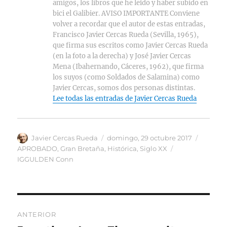
amigos, los libros que he leído y haber subido en
bici el Galibier. AVISO IMPORTANTE Conviene
volver a recordar que el autor de estas entradas,
Francisco Javier Cercas Rueda (Sevilla, 1965),
que firma sus escritos como Javier Cercas Rueda
(en la foto a la derecha) y José Javier Cercas
Mena (Ibahernando, Cáceres, 1962), que firma
los suyos (como Soldados de Salamina) como
Javier Cercas, somos dos personas distintas.
Lee todas las entradas de Javier Cercas Rueda
Autor
Publicado
Categor
Javier Cercas Rueda
domingo, 29 octubre 2017
el
Etiquetas
APROBADO
,
Gran Bretaña
,
Histórica
,
Siglo XX
IGGULDEN Conn
Navegación
ANTERIOR
de