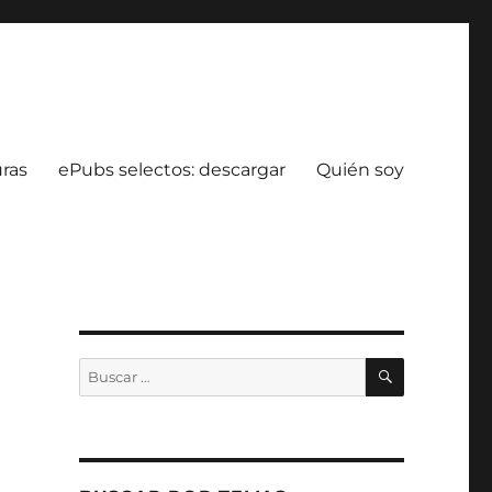
uras
ePubs selectos: descargar
Quién soy
BUSCAR
Buscar
por: