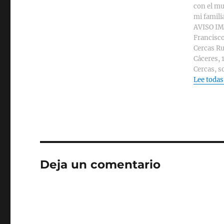
con el mu
mi familia
AVISO IMP
Francisco
Cercas Ru
Cáceres, 
Cercas, s
Lee todas
Deja un comentario