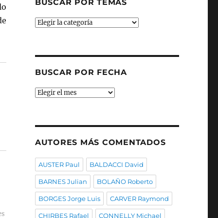
BUSCAR POR TEMAS
lo
de
Buscar
por
temas
BUSCAR POR FECHA
Buscar
por
fecha
AUTORES MÁS COMENTADOS
AUSTER Paul
BALDACCI David
BARNES Julian
BOLAÑO Roberto
BORGES Jorge Luis
CARVER Raymond
es
CHIRBES Rafael
CONNELLY Michael