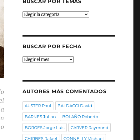
BUSCAR POR TEMAS
Buscar
por
temas
BUSCAR POR FECHA
Buscar
por
fecha
do
AUTORES MÁS COMENTADOS
el
AUSTER Paul
BALDACCI David
ja
BARNES Julian
BOLAÑO Roberto
Un
lo
BORGES Jorge Luis
CARVER Raymond
CHIRBES Rafael
CONNELLY Michael