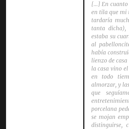
[…] En cuanto
en tila que mi
tardaría much
tanta dicha),
estaba su cuar
al pabelloncit
había construi
lienzo de casa
la casa vino e
en todo tie
almorzar, y la
que seguíam
entretenimien
porcelana peda
se mojan empi
distinguirse,