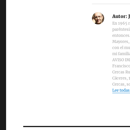
Autor:
J
En 1965 n
paréntesi
entonces.
Mayores, 
con el mu
mi familia
AVISO IMP
Francisco
Cercas Ru
Cáceres, 
Cercas, s
Lee todas