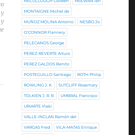
McCULLOUGH Colleen
McEWAN Ian
ro
MONTAIGNE Michel de
 y
 y
MUÑOZ MOLINA Antonio
NESBO Jo
ue
O'CONNOR Flannery
PELECANOS George
PEREZ-REVERTE Arturo
PEREZ GALDOS Benito
POSTEGUILLO Santiago
ROTH Philip
ROWLING J. K.
SUTCLIFF Rosemary
TOLKIEN J. R. R.
UMBRAL Francisco
URIARTE Iñaki
VALLE-INCLAN Ramón del
VARGAS Fred
VILA-MATAS Enrique