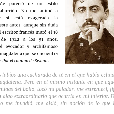
Me pareció de un estilo
o aburrido. No me animé a
é si está exagerada la
este autor, aunque sin duda
l escritor francés muró el 18
 de 1922 a los 51 años.
el evocador y archifamoso
 magdalena que se encuentra
de
Por el camino de Swann
:
s labios una cucharada de té en el que había echa
agdalena. Pero en el mismo instante en que aqu
 migas del bollo, tocó mi paladar, me estremecí, fi
 algo extraordinario que ocurría en mi interior. 
oso me invadió, me aisló, sin noción de lo que 