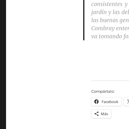
consistentes y
jardín y las d
las buenas gent
Combray entero
va tomando for
Compártalo:
Facebook
Más