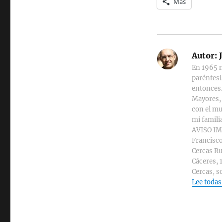
Más
Autor:
J
En 1965 n
paréntesi
entonces.
Mayores, 
con el mu
mi familia
AVISO IMP
Francisco
Cercas Ru
Cáceres, 
Cercas, s
Lee todas