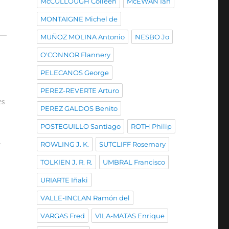
McCULLOUGH Colleen
McEWAN Ian
MONTAIGNE Michel de
MUÑOZ MOLINA Antonio
NESBO Jo
O'CONNOR Flannery
PELECANOS George
PEREZ-REVERTE Arturo
es
PEREZ GALDOS Benito
POSTEGUILLO Santiago
ROTH Philip
ROWLING J. K.
SUTCLIFF Rosemary
r
TOLKIEN J. R. R.
UMBRAL Francisco
URIARTE Iñaki
VALLE-INCLAN Ramón del
VARGAS Fred
VILA-MATAS Enrique