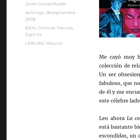
Autor
Javier Cercas Rueda
Publicado
domingo, 28 septiembre
el
2008
Categorías
BIEN
,
Criminal
,
Francés
,
Siglo XX
Etiquetas
LEBLANC Maurice
Me cayó muy b
colección de rel
Un ser obsesion
fabuloso, que no
de él y me encue
este célebre ladr
Leo ahora
La co
está bastante bi
escondidas, un c