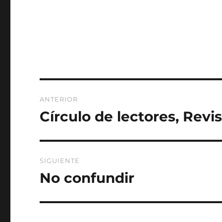
Navegación
ANTERIOR
de
Círculo de lectores, Revi
Entrada
anterior:
entradas
SIGUIENTE
No confundir
Entrada
siguiente: