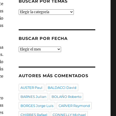
BUSCAR POR TEMAS
te
us
Buscar
por
io
temas
us
BUSCAR POR FECHA
na
Buscar
s.
por
fecha
lo
ás
AUTORES MÁS COMENTADOS
re
AUSTER Paul
BALDACCI David
BARNES Julian
BOLAÑO Roberto
ro
as
BORGES Jorge Luis
CARVER Raymond
es
CHIRBES Rafael
CONNELLY Michael