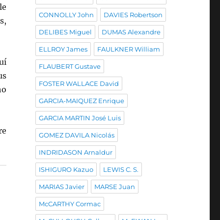
le
CONNOLLY John
DAVIES Robertson
s,
DELIBES Miguel
DUMAS Alexandre
ELLROY James
FAULKNER William
uí
FLAUBERT Gustave
us
FOSTER WALLACE David
ho
GARCIA-MAIQUEZ Enrique
GARCIA MARTIN José Luis
re
GOMEZ DAVILA Nicolás
INDRIDASON Arnaldur
ISHIGURO Kazuo
LEWIS C. S.
MARIAS Javier
MARSE Juan
McCARTHY Cormac