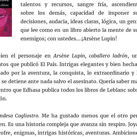
talentos y recursos, sangre fría, ascendien
sobre los demás, capacidad de imponer s
decisiones, audacia, ideas claras, lógica, un gen
que lee como en un libro abierto la mente de s
enemigos; con ustedes….¡Arsène Lupin!
ien el personaje en
Arsène Lupin, caballero ladrón
, u
atos que publicó El País. Intrigas elegantes y bien hecha
ado por la aventura, la conquista, lo extraordinario y 
 se detiene ante nada salvo el asesinato. Quería saber m
ntro que Edhasa publica todos los libros de Leblanc sob
ón.
ndesa Cagliostro
. Me ha gustado menos que el otro pe
en. Es una historia compleja que avanza sin respiro. Joy
ofre, enigmas, intrigas históricas, aventuras. Ambicion