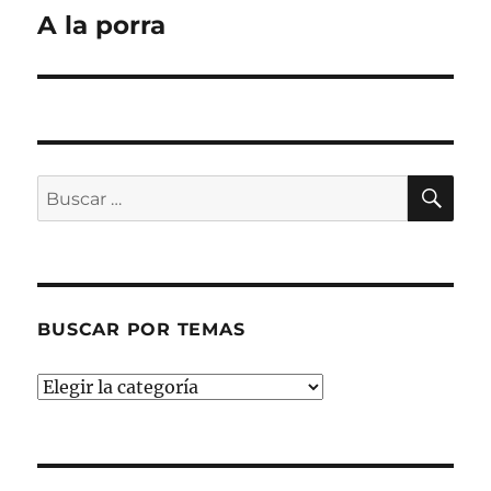
A la porra
Entrada
siguiente:
BU
Buscar
por:
BUSCAR POR TEMAS
Buscar
por
temas