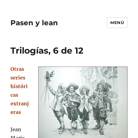
Pasen y lean
MENÚ
Trilogías, 6 de 12
Otras
series
históri
cas
extranj
eras
Jean