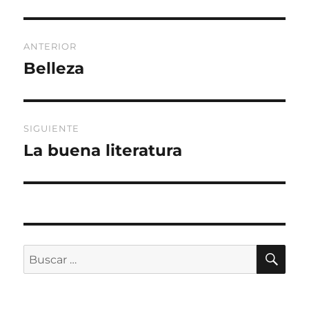
Navegación
ANTERIOR
de
Belleza
Entrada
anterior:
entradas
SIGUIENTE
La buena literatura
Entrada
siguiente:
BU
Buscar
por: