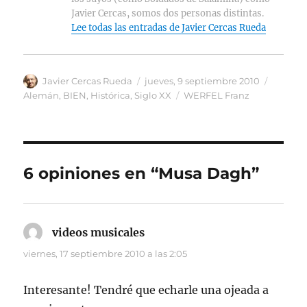
Javier Cercas, somos dos personas distintas.
Lee todas las entradas de Javier Cercas Rueda
Autor
Publicado
Categor
Javier Cercas Rueda
jueves, 9 septiembre 2010
el
Etiquetas
Alemán
,
BIEN
,
Histórica
,
Siglo XX
WERFEL Franz
6 opiniones en “Musa Dagh”
videos musicales
dice:
viernes, 17 septiembre 2010 a las 2:05
Interesante! Tendré que echarle una ojeada a