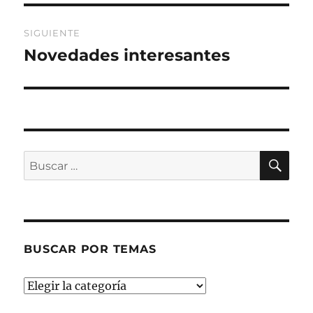
SIGUIENTE
Novedades interesantes
Entrada
siguiente:
BU
Buscar
por:
BUSCAR POR TEMAS
Buscar
por