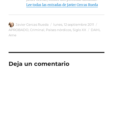
Lee todas las entradas de Javier Cercas Rueda
Autor
Publicado
Categorí
Javier Cercas Rueda
lunes, 12 septiembre 2011
el
Etiquetas
APROBADO
,
Criminal
,
Países nórdicos
,
Siglo XX
DAHL
Arne
Deja un comentario