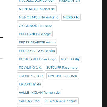
McCULLOUGH Colleen
McEWAN Ian
MONTAIGNE Michel de
MUÑOZ MOLINA Antonio
NESBO Jo
O'CONNOR Flannery
PELECANOS George
PEREZ-REVERTE Arturo
PEREZ GALDOS Benito
POSTEGUILLO Santiago
ROTH Philip
ROWLING J. K.
SUTCLIFF Rosemary
TOLKIEN J. R. R.
UMBRAL Francisco
URIARTE Iñaki
VALLE-INCLAN Ramón del
VARGAS Fred
VILA-MATAS Enrique