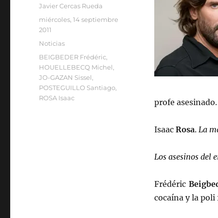
Autor
Javier Cercas Rueda
Publicado
miércoles, 14 septiembre
el
2011
Categorías
Noticias
Etiquetas
BEIGBEDER Frédéric
,
HOUELLEBECQ Michel
,
JO-GAZAN Sissel
,
POSTEGUILLO Santiago
,
ROSA Isaac
profe asesinado.
Isaac
Rosa
.
La ma
Los asesinos del 
Frédéric
Beigbe
cocaína y la poli 