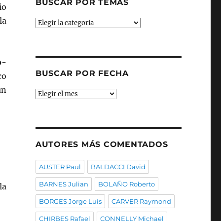
BUSCAR POR TEMAS
io
la
Buscar
por
temas
o-
BUSCAR POR FECHA
co
un
Buscar
por
fecha
AUTORES MÁS COMENTADOS
AUSTER Paul
BALDACCI David
BARNES Julian
BOLAÑO Roberto
la
BORGES Jorge Luis
CARVER Raymond
CHIRBES Rafael
CONNELLY Michael