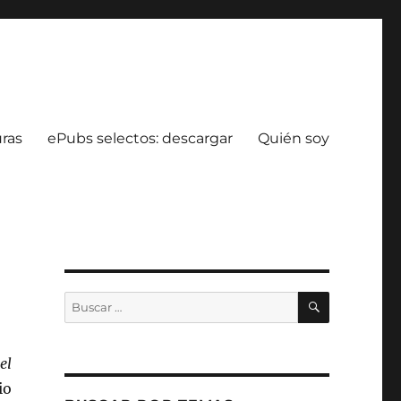
uras
ePubs selectos: descargar
Quién soy
BUSCAR
Buscar
por:
el
io