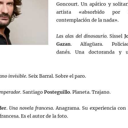
Goncourt. Un apático y solitar
artista «absorbido por 
contemplación de la nada».
Las alas del dinosaurio
. Sissel
J
Gazan
. Alfagüara. Policia
danés. Una doctoranda y 
no invisible
. Seix Barral. Sobre el paro.
emperador.
Santiago
Posteguillo
. Planeta. Trajano.
der
.
Una novela francesa
. Anagrama. Su experiencia con 
francesa. Es el autor de la foto.