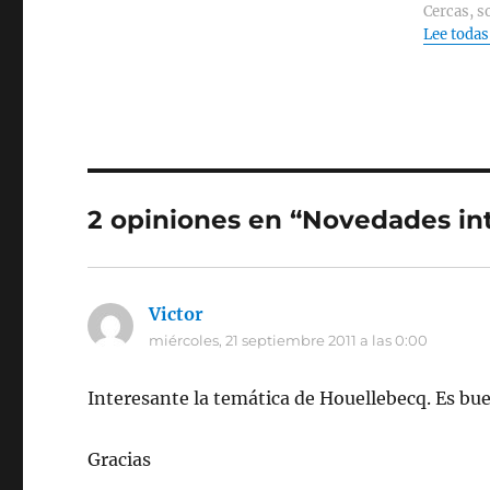
Cercas, s
Lee todas
2 opiniones en “Novedades in
Victor
dice:
miércoles, 21 septiembre 2011 a las 0:00
Interesante la temática de Houellebecq. Es bu
Gracias