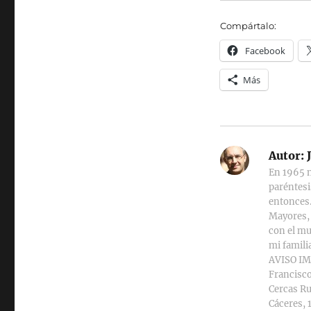
Compártalo:
Facebook
Más
Autor:
J
En 1965 n
paréntesi
entonces.
Mayores, 
con el mu
mi familia
AVISO IMP
Francisco
Cercas Ru
Cáceres, 