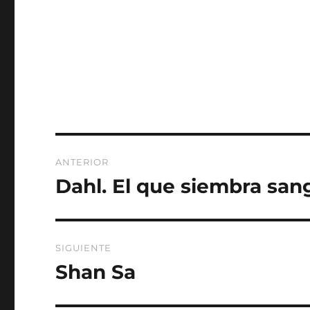
Navegación
ANTERIOR
de
Dahl. El que siembra san
Entrada
anterior:
entradas
SIGUIENTE
Shan Sa
Entrada
siguiente: