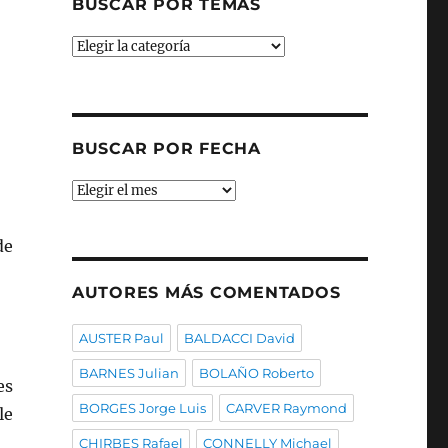
BUSCAR POR TEMAS
Buscar
por
temas
BUSCAR POR FECHA
Buscar
por
fecha
de
AUTORES MÁS COMENTADOS
AUSTER Paul
BALDACCI David
BARNES Julian
BOLAÑO Roberto
es
BORGES Jorge Luis
CARVER Raymond
le
CHIRBES Rafael
CONNELLY Michael