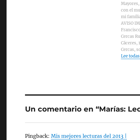
Mayores, 
con el mu
mi familia
AVISO IMP
Francisco
Cercas Ru
Cáceres, 
Cercas, s
Lee todas
Un comentario en “Marías: Lec
Pingback:
Mis mejores lecturas del 2013 |