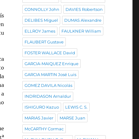
CONNOLLY John
DAVIES Robertson
ís
DELIBES Miguel
DUMAS Alexandre
en
ELLROY James
FAULKNER William
tu
FLAUBERT Gustave
FOSTER WALLACE David
ca
GARCIA-MAIQUEZ Enrique
to
GARCIA MARTIN José Luis
la
na
GOMEZ DAVILA Nicolás
 a
INDRIDASON Arnaldur
no
ISHIGURO Kazuo
LEWIS C. S.
MARIAS Javier
MARSE Juan
ue
McCARTHY Cormac
2ª