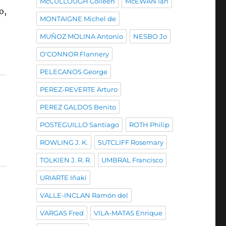
McCULLOUGH Colleen
McEWAN Ian
o,
MONTAIGNE Michel de
MUÑOZ MOLINA Antonio
NESBO Jo
O'CONNOR Flannery
PELECANOS George
PEREZ-REVERTE Arturo
PEREZ GALDOS Benito
POSTEGUILLO Santiago
ROTH Philip
ROWLING J. K.
SUTCLIFF Rosemary
TOLKIEN J. R. R.
UMBRAL Francisco
URIARTE Iñaki
VALLE-INCLAN Ramón del
VARGAS Fred
VILA-MATAS Enrique