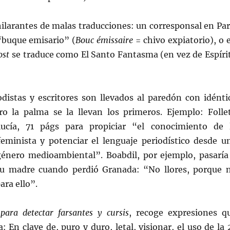
ilarantes de malas traducciones: un corresponsal en Par
“buque emisario” (
Bouc émissaire
= chivo expiatorio), o 
ost
se traduce como El Santo Fantasma (en vez de Espíri
iodistas y escritores son llevados al paredón con idénti
o la palma se la llevan los primeros. Ejemplo: Folle
ucía, 71 págs para propiciar “el conocimiento de 
feminista y potenciar el lenguaje periodístico desde u
género medioambiental”. Boabdil, por ejemplo, pasaría
su madre cuando perdió Granada: “No llores, porque 
ara ello”.
para detectar farsantes y cursis
, recoge expresiones q
 En clave de, puro y duro, letal, visionar, el uso de la 