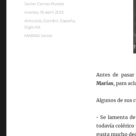
Autor
Javier Cercas Rueda
Publicado
martes, 16 abril 2013
el
Categorías
Artículos
,
Escribir
,
España
,
Siglo XX
Etiquetas
MARIAS Javier
Antes de pasar 
Marías
, para ac
Algunos de sus 
• Se lamenta de
todavía colérico 
gusta mucho deci