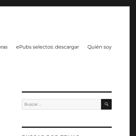
uras
ePubs selectos: descargar
Quién soy
BUSCAR
Buscar
por: