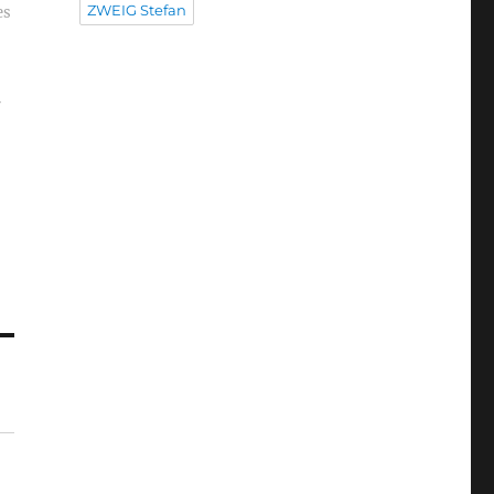
ZWEIG Stefan
es
r