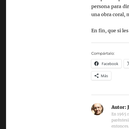
persona para dir
una obra coral, 
En fin, que si le
Compártalo:
Facebook
Más
Autor:
J
En 1965 n
paréntesi
entonces.