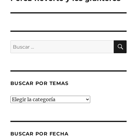
siguiente:
BU
Buscar
por:
BUSCAR POR TEMAS
Buscar
por
temas
BUSCAR POR FECHA