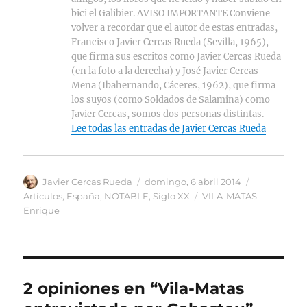
bici el Galibier. AVISO IMPORTANTE Conviene
volver a recordar que el autor de estas entradas,
Francisco Javier Cercas Rueda (Sevilla, 1965),
que firma sus escritos como Javier Cercas Rueda
(en la foto a la derecha) y José Javier Cercas
Mena (Ibahernando, Cáceres, 1962), que firma
los suyos (como Soldados de Salamina) como
Javier Cercas, somos dos personas distintas.
Lee todas las entradas de Javier Cercas Rueda
Autor
Publicado
Categorías
Javier Cercas Rueda
domingo, 6 abril 2014
el
Etiquetas
Artículos
,
España
,
NOTABLE
,
Siglo XX
VILA-MATAS
Enrique
2 opiniones en “Vila-Matas