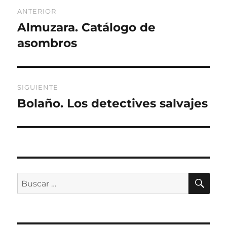
Navegación
ANTERIOR
de
Almuzara. Catálogo de
Entrada
anterior:
asombros
entradas
SIGUIENTE
Bolaño. Los detectives salvajes
Entrada
siguiente:
BU
Buscar
por: