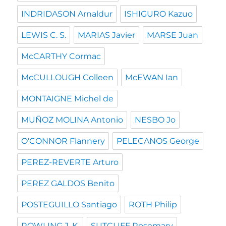
INDRIDASON Arnaldur
ISHIGURO Kazuo
LEWIS C. S.
MARIAS Javier
MARSE Juan
McCARTHY Cormac
McCULLOUGH Colleen
McEWAN Ian
MONTAIGNE Michel de
MUÑOZ MOLINA Antonio
NESBO Jo
O'CONNOR Flannery
PELECANOS George
PEREZ-REVERTE Arturo
PEREZ GALDOS Benito
POSTEGUILLO Santiago
ROTH Philip
ROWLING J. K.
SUTCLIFF Rosemary