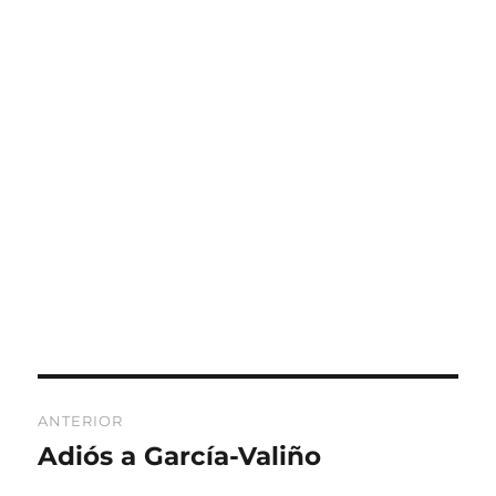
Navegación
ANTERIOR
de
Adiós a García-Valiño
Entrada
anterior:
entradas