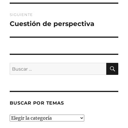
SIGUIENTE
Cuestión de perspectiva
Entrada
siguiente:
BU
Buscar
por:
BUSCAR POR TEMAS
Buscar
por