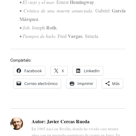
Hemingway
•
El viejo y el mar
. Ernest
.
García
•
Crónica de una muerte anunciada
. Gabriel
Márquez
.
Roth
• Job
. Joseph
.
Vargas
•
Tiempos de hielo
. Fred
. Siruela.
Compártalo:
Facebook
X
LinkedIn
Correo electrónico
Imprimir
Más
Autor:
Javier Cercas Rueda
En 1965 nací en Sevilla, donde he vivido casi treinta
años con un pequeño paréntesis de cuatro en Jerez. En