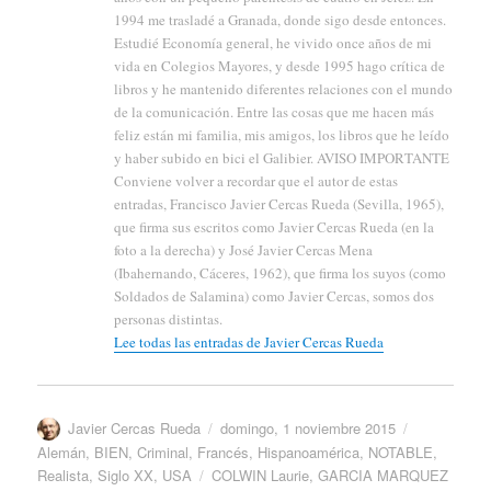
1994 me trasladé a Granada, donde sigo desde entonces.
Estudié Economía general, he vivido once años de mi
vida en Colegios Mayores, y desde 1995 hago crítica de
libros y he mantenido diferentes relaciones con el mundo
de la comunicación. Entre las cosas que me hacen más
feliz están mi familia, mis amigos, los libros que he leído
y haber subido en bici el Galibier. AVISO IMPORTANTE
Conviene volver a recordar que el autor de estas
entradas, Francisco Javier Cercas Rueda (Sevilla, 1965),
que firma sus escritos como Javier Cercas Rueda (en la
foto a la derecha) y José Javier Cercas Mena
(Ibahernando, Cáceres, 1962), que firma los suyos (como
Soldados de Salamina) como Javier Cercas, somos dos
personas distintas.
Lee todas las entradas de Javier Cercas Rueda
Autor
Publicado
Categorías
Javier Cercas Rueda
domingo, 1 noviembre 2015
el
Alemán
,
BIEN
,
Criminal
,
Francés
,
Hispanoamérica
,
NOTABLE
,
Etiquetas
Realista
,
Siglo XX
,
USA
COLWIN Laurie
,
GARCIA MARQUEZ