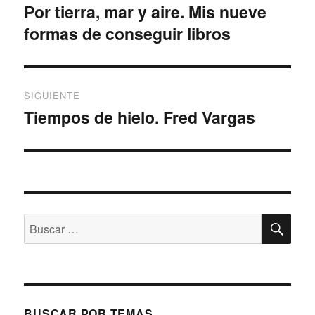
de
Por tierra, mar y aire. Mis nueve
Entrada
formas de conseguir libros
anterior:
entradas
SIGUIENTE
Tiempos de hielo. Fred Vargas
Entrada
siguiente:
BU
Buscar
por:
BUSCAR POR TEMAS