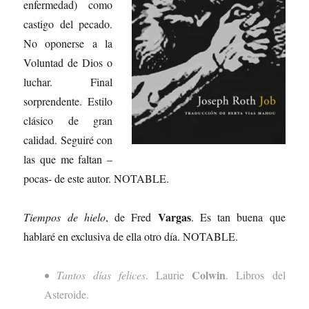
enfermedad) como
castigo del pecado.
No oponerse a la
Voluntad de Dios o
luchar. Final
sorprendente. Estilo
clásico de gran
calidad. Seguiré con
las que me faltan –
pocas- de este autor. NOTABLE.
Vargas
Tiempos de hielo
, de Fred
. Es tan buena que
hablaré en exclusiva de ella otro día. NOTABLE.
Colwin
•
Tantos días felices
. Laurie
. Libros del
Asteroide.