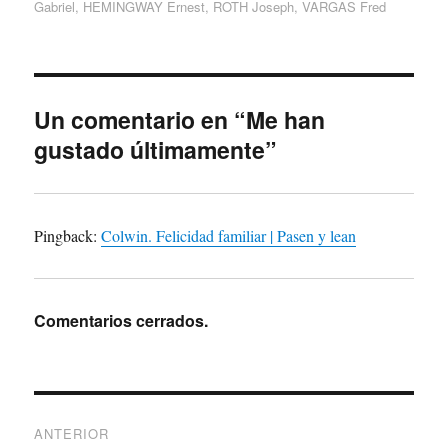
Gabriel
,
HEMINGWAY Ernest
,
ROTH Joseph
,
VARGAS Fred
Un comentario en “Me han
gustado últimamente”
Pingback:
Colwin. Felicidad familiar | Pasen y lean
Comentarios cerrados.
Navegación
ANTERIOR