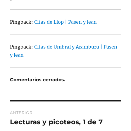
Pingback:
Citas de Llop | Pasen y lean
Pingback:
Citas de Umbral y Aramburu | Pasen
y lean
Comentarios cerrados.
Navegación
ANTERIOR
de
Lecturas y picoteos, 1 de 7
Entrada
anterior: