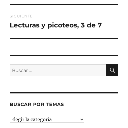
entradas
SIGUIENTE
Lecturas y picoteos, 3 de 7
Entrada
siguiente:
BU
Buscar
por:
BUSCAR POR TEMAS
Buscar
por