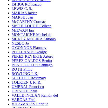
ISHIGURO Kazuo
LEWIS C. S.
MARIAS Javier
MARSE Juan
McCARTHY Cormac
McCULLOUGH Colleen
McEWAN Ian
MONTAIGNE Michel de
MUÑOZ MOLINA Antonio
NESBO Jo
O'CONNOR Flannery
PELECANOS George
PEREZ-REVERTE Arturo
PEREZ GALDOS Benito
POSTEGUILLO Santiago
ROTH Philip
ROWLING J. K.
SUTCLIFF Rosemary
TOLKIEN J. R. R.
UMBRAL Francisco
URIARTE Iñaki
VALLE-INCLAN Ramón del
VARGAS Fred
VILA-MATAS Enrique