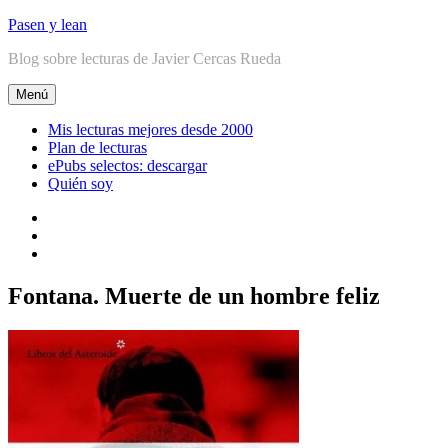
Ir
Pasen y lean
al
Blog sobre lecturas de Javier Cercas Rueda
contenido
Menú
Mis lecturas mejores desde 2000
Plan de lecturas
ePubs selectos: descargar
Quién soy
Linkedin
Facebook
Twitter
Fontana. Muerte de un hombre feliz