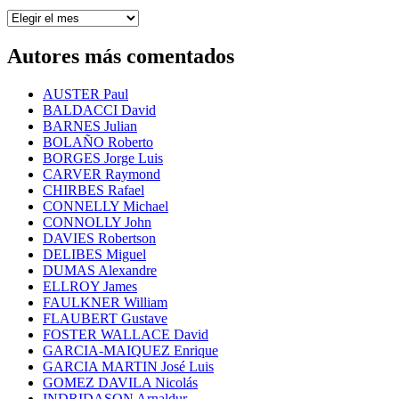
Buscar
por
fecha
Autores más comentados
AUSTER Paul
BALDACCI David
BARNES Julian
BOLAÑO Roberto
BORGES Jorge Luis
CARVER Raymond
CHIRBES Rafael
CONNELLY Michael
CONNOLLY John
DAVIES Robertson
DELIBES Miguel
DUMAS Alexandre
ELLROY James
FAULKNER William
FLAUBERT Gustave
FOSTER WALLACE David
GARCIA-MAIQUEZ Enrique
GARCIA MARTIN José Luis
GOMEZ DAVILA Nicolás
INDRIDASON Arnaldur