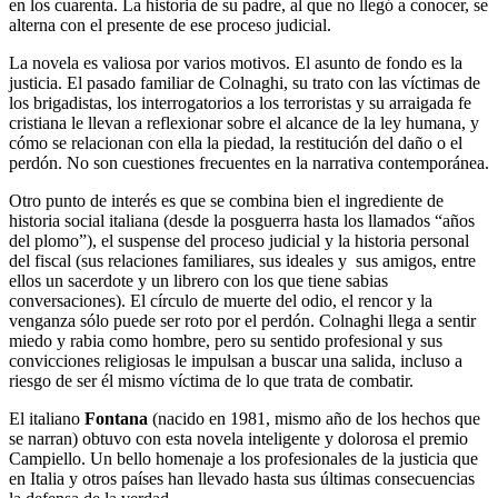
en los cuarenta. La historia de su padre, al que no llegó a conocer, se
alterna con el presente de ese proceso judicial.
La novela es valiosa por varios motivos. El asunto de fondo es la
justicia. El pasado familiar de Colnaghi, su trato con las víctimas de
los brigadistas, los interrogatorios a los terroristas y su arraigada fe
cristiana le llevan a reflexionar sobre el alcance de la ley humana, y
cómo se relacionan con ella la piedad, la restitución del daño o el
perdón. No son cuestiones frecuentes en la narrativa contemporánea.
Otro punto de interés es que se combina bien el ingrediente de
historia social italiana (desde la posguerra hasta los llamados “años
del plomo”), el suspense del proceso judicial y la historia personal
del fiscal (sus relaciones familiares, sus ideales y sus amigos, entre
ellos un sacerdote y un librero con los que tiene sabias
conversaciones). El círculo de muerte del odio, el rencor y la
venganza sólo puede ser roto por el perdón. Colnaghi llega a sentir
miedo y rabia como hombre, pero su sentido profesional y sus
convicciones religiosas le impulsan a buscar una salida, incluso a
riesgo de ser él mismo víctima de lo que trata de combatir.
El italiano
Fontana
(nacido en 1981, mismo año de los hechos que
se narran) obtuvo con esta novela inteligente y dolorosa el premio
Campiello. Un bello homenaje a los profesionales de la justicia que
en Italia y otros países han llevado hasta sus últimas consecuencias