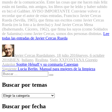
mundo de la comunicación. Entre las cosas que me hacen más feliz
están mi familia, mis amigos, los libros que he leído y haber subido
en bici el Galibier. AVISO IMPORTANTE Conviene volver a
recordar que el autor de estas entradas, Francisco Javier Cercas
Rueda (Sevilla, 1965), que firma sus escritos como Javier Cercas
Rueda (en la foto a la derecha) y José Javier Cercas Mena
(Ibahernando, Cáceres, 1962), que firma los suyos (como Soldados
de Salamina) como Javier Cercas, somos dos personas distintas.
Lee
todas las entradas de Javier Cercas Rueda
Autor
Publicado
el
Javier Cercas Rueda
lunes, 18 julio 2016
jueves, 6 octubre
Categorías
Etiquetas
2016
BIEN
,
Italiano
,
Realista
,
Siglo XX
FONTANA Giorgio
Navegación
Entrada
Anterior
Sophie Hénaff y su comisaria Capestan
anterior:
Entrada
Siguiente
Lucia Berlin. Manual para mujeres de la limpieza
de
Buscar
siguiente:
Buscar
entradas
por:
Buscar por temas
Buscar
por
temas
Buscar por fecha