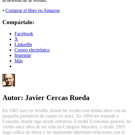
la defensa de la verdad.
•
Comprar el libro en Amazon
Compártalo:
Facebook
X
LinkedIn
Correo electrónico
Imprimir
Más
Autor:
Javier Cercas Rueda
En 1965 nací en Sevilla, donde he vivido casi treinta años con un
pequeño paréntesis de cuatro en Jerez. En 1994 me trasladé a
Granada, donde sigo desde entonces. Estudié Economía general, he
vivido once años de mi vida en Colegios Mayores, y desde 1995
hago crítica de libros y he mantenido diferentes relaciones con el