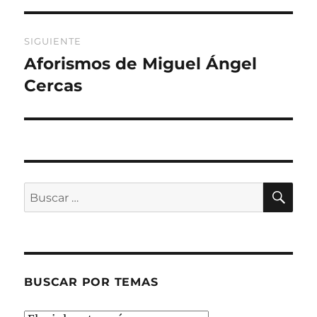
SIGUIENTE
Aforismos de Miguel Ángel
Entrada
siguiente:
Cercas
BU
Buscar
por:
BUSCAR POR TEMAS