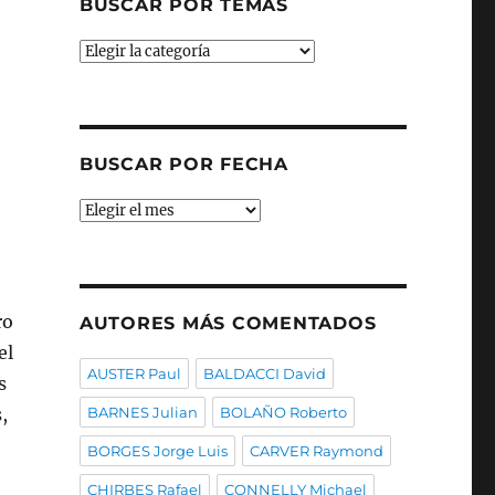
BUSCAR POR TEMAS
Buscar
por
temas
BUSCAR POR FECHA
Buscar
por
fecha
ro
AUTORES MÁS COMENTADOS
el
AUSTER Paul
BALDACCI David
s
,
BARNES Julian
BOLAÑO Roberto
BORGES Jorge Luis
CARVER Raymond
CHIRBES Rafael
CONNELLY Michael