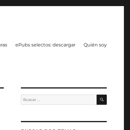
uras
ePubs selectos: descargar
Quién soy
BUSCAR
Buscar
por: