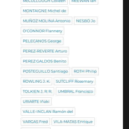
McCULLOUGH Colleen
McEWAN Ian
MONTAIGNE Michel de
MUÑOZ MOLINA Antonio
NESBO Jo
O'CONNOR Flannery
PELECANOS George
PEREZ-REVERTE Arturo
PEREZ GALDOS Benito
POSTEGUILLO Santiago
ROTH Philip
ROWLING J. K.
SUTCLIFF Rosemary
TOLKIEN J. R. R.
UMBRAL Francisco
URIARTE Iñaki
VALLE-INCLAN Ramón del
VARGAS Fred
VILA-MATAS Enrique