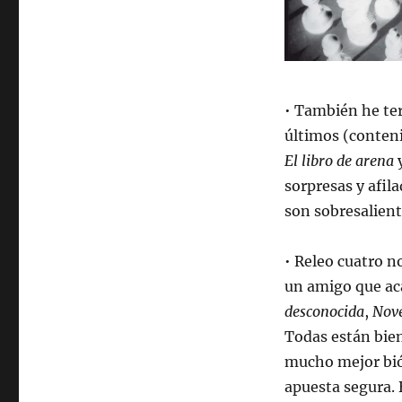
• También he ter
últimos (conten
El libro de arena
sorpresas y afil
son sobresalient
• Releo cuatro n
un amigo que aca
desconocida
,
Nove
Todas están bien
mucho mejor bió
apuesta segura.