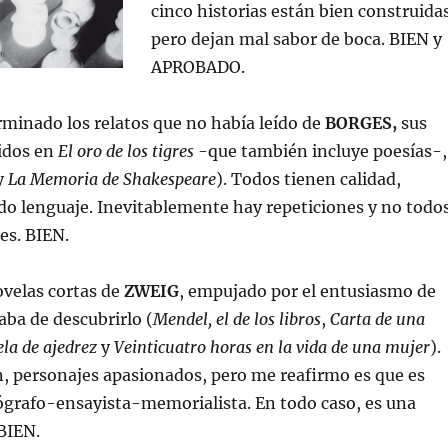
cinco historias están bien construida
pero dejan mal sabor de boca. BIEN y
APROBADO.
minado los relatos que no había leído de
BORGES,
sus
idos en
El oro de los tigres
-que también incluye poesías-,
y
La Memoria de Shakespeare
). Todos tienen calidad,
ado lenguaje. Inevitablemente hay repeticiones y no todo
es. BIEN.
ovelas cortas de
ZWEIG
, empujado por el entusiasmo de
ba de descubrirlo (
Mendel, el de los libros
,
Carta de una
la de ajedrez
y
Veinticuatro horas en la vida de una mujer
).
, personajes apasionados, pero me reafirmo es que es
grafo-ensayista-memorialista. En todo caso, es una
BIEN.