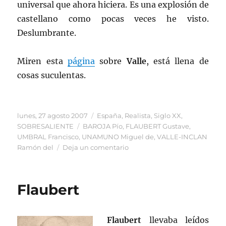
universal que ahora hiciera. Es una explosión de
castellano como pocas veces he visto.
Deslumbrante.
Miren esta
página
sobre
Valle
, está llena de
cosas suculentas.
Publicado
Categorías
lunes, 27 agosto 2007
España
,
Realista
,
Siglo XX
,
el
Etiquetas
SOBRESALIENTE
BAROJA Pío
,
FLAUBERT Gustave
,
UMBRAL Francisco
,
UNAMUNO Miguel de
,
VALLE-INCLAN
en
Ramón del
Deja un comentario
Tirano
Banderas
Flaubert
Flaubert
llevaba leídos