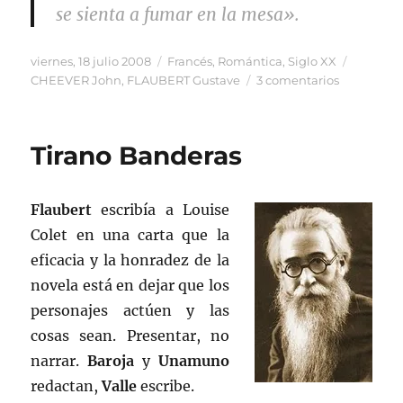
se sienta a fumar en la mesa».
Publicado
Categorías
Etiqueta
viernes, 18 julio 2008
Francés
,
Romántica
,
Siglo XX
el
en
CHEEVER John
,
FLAUBERT Gustave
3 comentarios
Bovary
según
Cheever
Tirano Banderas
Flaubert
escribía a Louise
Colet en una carta que la
eficacia y la honradez de la
novela está en dejar que los
personajes actúen y las
cosas sean. Presentar, no
narrar.
Baroja
y
Unamuno
redactan,
Valle
escribe.