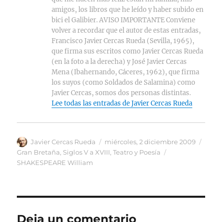
amigos, los libros que he leído y haber subido en
bici el Galibier. AVISO IMPORTANTE Conviene
volver a recordar que el autor de estas entradas,
Francisco Javier Cercas Rueda (Sevilla, 1965),
que firma sus escritos como Javier Cercas Rueda
(en la foto a la derecha) y José Javier Cercas
Mena (Ibahernando, Cáceres, 1962), que firma
los suyos (como Soldados de Salamina) como
Javier Cercas, somos dos personas distintas.
Lee todas las entradas de Javier Cercas Rueda
Autor
Publicado
Categ
Javier Cercas Rueda
miércoles, 2 diciembre 2009
el
Etiquetas
Gran Bretaña
,
Siglos V a XVIII
,
Teatro y Poesía
SHAKESPEARE William
Deja un comentario