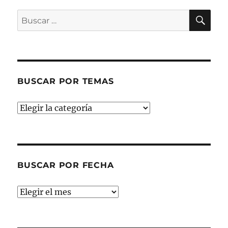
BU
Buscar
por:
BUSCAR POR TEMAS
Buscar
por
temas
BUSCAR POR FECHA
Buscar
por
fecha