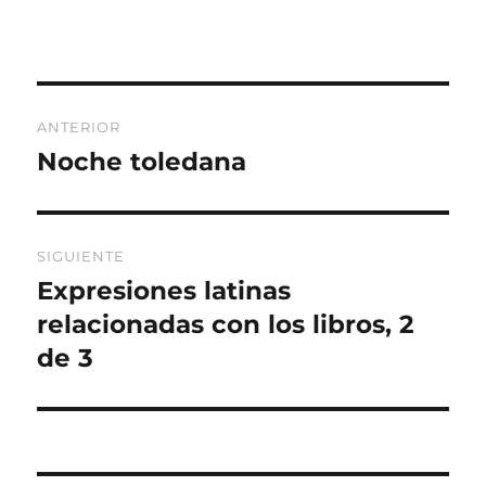
Navegación
ANTERIOR
de
Noche toledana
Entrada
anterior:
entradas
SIGUIENTE
Expresiones latinas
Entrada
siguiente:
relacionadas con los libros, 2
de 3