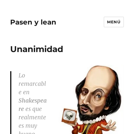
Pasen y lean
MENÚ
Unanimidad
Lo
remarcabl
e en
Shakespea
re
es que
realmente
es muy