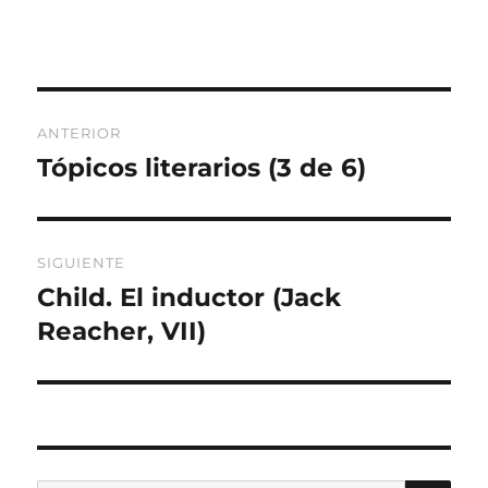
Navegación
ANTERIOR
de
Tópicos literarios (3 de 6)
Entrada
anterior:
entradas
SIGUIENTE
Child. El inductor (Jack
Entrada
siguiente:
Reacher, VII)
BU