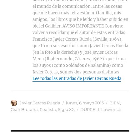
el mundo de la comunicación. Entre las cosas
que me hacen más feliz están mi familia, mis
amigos, los libros que he leído y haber subido en
bici el Galibier. AVISO IMPORTANTE Conviene
volver a recordar que el autor de estas entradas,
Francisco Javier Cercas Rueda (Sevilla, 1965),
que firma sus escritos como Javier Cercas Rueda
(en la foto a la derecha) y José Javier Cercas
Mena (Ibahernando, Cáceres, 1962), que firma
los suyos (como Soldados de Salamina) como
Javier Cercas, somos dos personas distintas.
Lee todas las entradas de Javier Cercas Rueda
Autor
Publicado
Categorías
Javier Cercas Rueda
lunes, 6 mayo 2013
BIEN
,
el
Etiquetas
Gran Bretaña
,
Realista
,
Siglo XX
DURRELL Lawrence