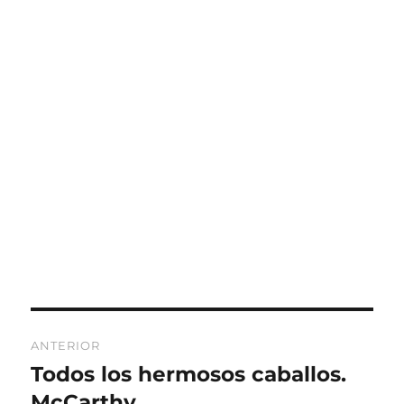
Navegación
ANTERIOR
de
Todos los hermosos caballos.
Entrada
anterior:
McCarthy