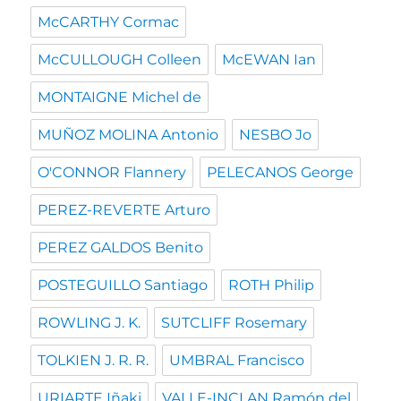
McCARTHY Cormac
McCULLOUGH Colleen
McEWAN Ian
MONTAIGNE Michel de
MUÑOZ MOLINA Antonio
NESBO Jo
O'CONNOR Flannery
PELECANOS George
PEREZ-REVERTE Arturo
PEREZ GALDOS Benito
POSTEGUILLO Santiago
ROTH Philip
ROWLING J. K.
SUTCLIFF Rosemary
TOLKIEN J. R. R.
UMBRAL Francisco
URIARTE Iñaki
VALLE-INCLAN Ramón del