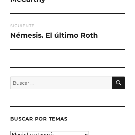
entradas
SIGUIENTE
Némesis. El último Roth
Entrada
siguiente:
BU
Buscar
por:
BUSCAR POR TEMAS
Buscar