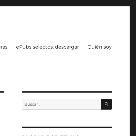
uras
ePubs selectos: descargar
Quién soy
BUSCAR
Buscar
por: