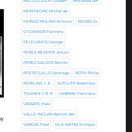
McCULLOUGH Colleen
McEWAN Ian
MONTAIGNE Michel de
MUÑOZ MOLINA Antonio
NESBO Jo
O'CONNOR Flannery
PELECANOS George
PEREZ-REVERTE Arturo
PEREZ GALDOS Benito
POSTEGUILLO Santiago
ROTH Philip
ROWLING J. K.
SUTCLIFF Rosemary
TOLKIEN J. R. R.
UMBRAL Francisco
URIARTE Iñaki
VALLE-INCLAN Ramón del
ay
VARGAS Fred
VILA-MATAS Enrique