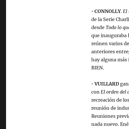
•
CONNOLLY
.
El
de la Serie Char
desde
Todo lo q
que inauguraba l
reúnen varios de
anteriores entre
hay alguna más fl
BIEN.
•
VUILLARD
ganó
con
El orden del 
recreación de l
reunión de indus
Reuniones previas
nada nuevo. Ené