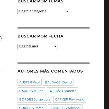
BUSCAR POR TEMAS
Buscar
por
temas
BUSCAR POR FECHA
 y
Buscar
por
fecha
e
AUTORES MÁS COMENTADOS
AUSTER Paul
BALDACCI David
BARNES Julian
BOLAÑO Roberto
BORGES Jorge Luis
CARVER Raymond
CHIRBES Rafael
CONNELLY Michael