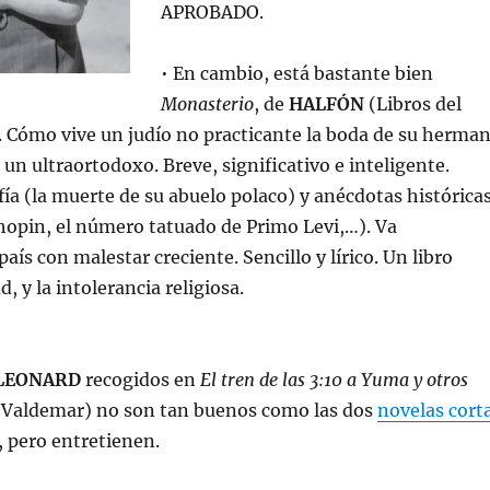
APROBADO.
• En cambio, está bastante bien
Monasterio
, de
HALFÓN
(Libros del
. Cómo vive un judío no practicante la boda de su herma
 un ultraortodoxo. Breve, significativo e inteligente.
fía (la muerte de su abuelo polaco) y anécdotas histórica
hopin, el número tatuado de Primo Levi,…). Va
aís con malestar creciente. Sencillo y lírico. Un libro
d, y la intolerancia religiosa.
LEONARD
recogidos en
El tren de las 3:10 a Yuma y otros
Valdemar) no son tan buenos como las dos
novelas cort
 pero entretienen.