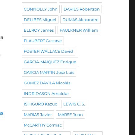
CONNOLLY John
DAVIES Robertson
DELIBES Miguel
DUMAS Alexandre
ELLROY James
FAULKNER William
na
FLAUBERT Gustave
FOSTER WALLACE David
s
GARCIA-MAIQUEZ Enrique
GARCIA MARTIN José Luis
GOMEZ DAVILA Nicolás
INDRIDASON Arnaldur
ISHIGURO Kazuo
LEWIS C. S.
as
MARIAS Javier
MARSE Juan
McCARTHY Cormac