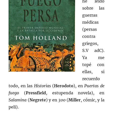
he leído
sobre las
guerras
médicas
(persas
contra
griegos,
S.V adC).
Ya me
topé con
ellas, si
recuerdo
todo, en las
Historias
(
Herodoto
), en
Puertas de
fuego
(
Pressfield
, estupenda novela), en
Salamina
(
Negrete
) y en
300
(
Miller
, cómic, y la
peli).