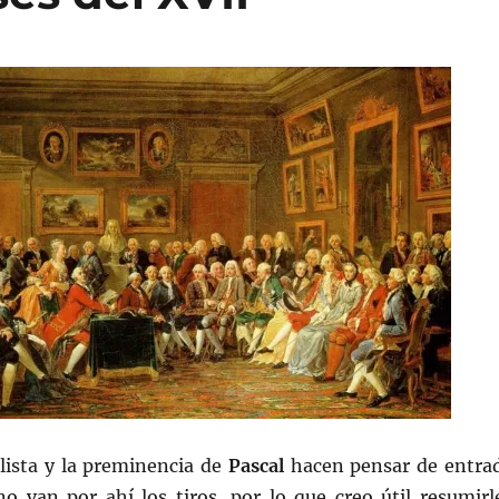
lista y la preminencia de
Pascal
hacen pensar de entra
no van por ahí los tiros, por lo que creo útil resumirl