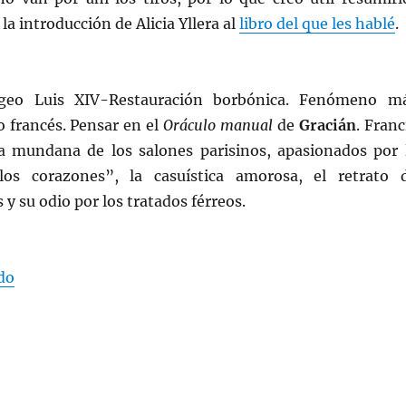
la introducción de Alicia Yllera al
libro del que les hablé
.
ogeo Luis XIV-Restauración borbónica. Fenómeno m
 francés. Pensar en el
Oráculo manual
de
Gracián
. Franc
ra mundana de los salones parisinos, apasionados por 
os corazones”, la casuística amorosa, el retrato 
 su odio por los tratados férreos.
«Moralistas franceses del XVII»
do