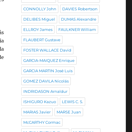
CONNOLLY John
DAVIES Robertson
DELIBES Miguel
DUMAS Alexandre
ELLROY James
FAULKNER William
ás
FLAUBERT Gustave
ia
la
FOSTER WALLACE David
de
GARCIA-MAIQUEZ Enrique
GARCIA MARTIN José Luis
GOMEZ DAVILA Nicolás
INDRIDASON Arnaldur
ISHIGURO Kazuo
LEWIS C. S.
MARIAS Javier
MARSE Juan
McCARTHY Cormac