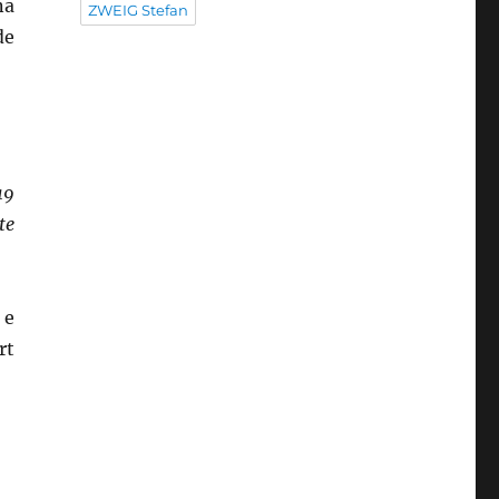
na
ZWEIG Stefan
de
19
te
 e
rt