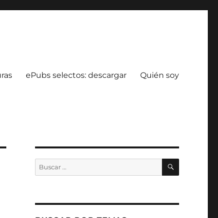
uras
ePubs selectos: descargar
Quién soy
BUSCAR
Buscar
por: