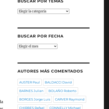
BUSCAR POR TEMAS
Buscar
por
temas
BUSCAR POR FECHA
Buscar
por
fecha
AUTORES MÁS COMENTADOS
AUSTER Paul
BALDACCI David
BARNES Julian
BOLAÑO Roberto
BORGES Jorge Luis
CARVER Raymond
da
CHIRBES Rafael
CONNELLY Michael
es