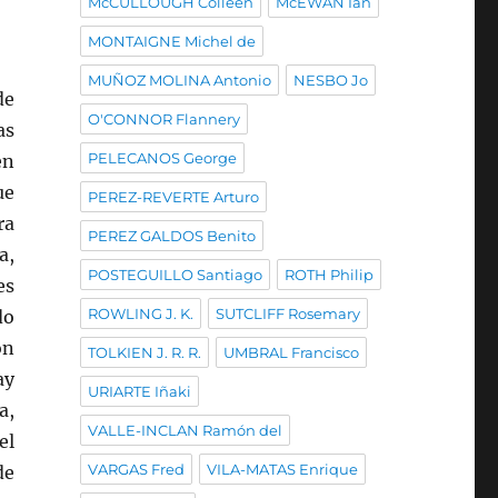
McCULLOUGH Colleen
McEWAN Ian
MONTAIGNE Michel de
MUÑOZ MOLINA Antonio
NESBO Jo
de
O'CONNOR Flannery
as
PELECANOS George
en
ue
PEREZ-REVERTE Arturo
ra
PEREZ GALDOS Benito
a,
POSTEGUILLO Santiago
ROTH Philip
es
ROWLING J. K.
SUTCLIFF Rosemary
do
ón
TOLKIEN J. R. R.
UMBRAL Francisco
ay
URIARTE Iñaki
a,
VALLE-INCLAN Ramón del
el
VARGAS Fred
VILA-MATAS Enrique
de