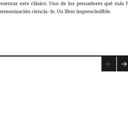
resentar este clásico. Uno de los pensadores qué más 
 armonización ciencia-fe. Un libro imprescindible.
PR
XIM
PÁG
NA