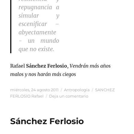
repugnancia a
simular y
escenificar –
abyectamente
- un mundo
que no existe.
Rafael
Sánchez Ferlosio
,
Vendrán más años
malos y nos harán más ciegos
Publicado
Categorías
Etiquetas
miércoles, 24 agosto 2011
Antropología
SANCHEZ
el
en
FERLOSIO Rafael
Deja un comentario
Elogio
de
la
Sánchez Ferlosio
antipatía