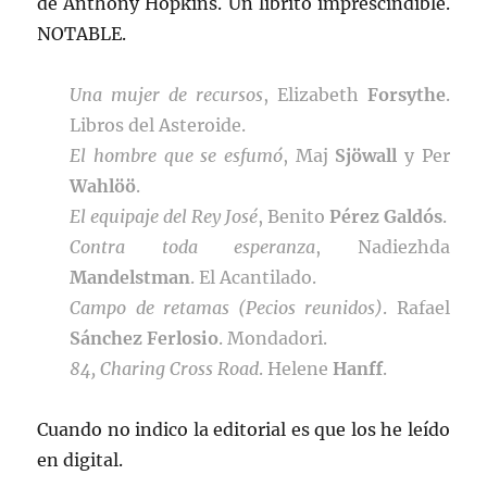
de Anthony Hopkins. Un librito imprescindible.
NOTABLE.
Una mujer de recursos
, Elizabeth
Forsythe
.
Libros del Asteroide.
El hombre que se esfumó
, Maj
Sjöwall
y Per
Wahlöö
.
El equipaje del Rey José
, Benito
Pérez Galdós
.
Contra toda esperanza
, Nadiezhda
Mandelstman
. El Acantilado.
Campo de retamas (Pecios reunidos)
. Rafael
Sánchez Ferlosio
. Mondadori.
84, Charing Cross Road
. Helene
Hanff
.
Cuando no indico la editorial es que los he leído
en digital.