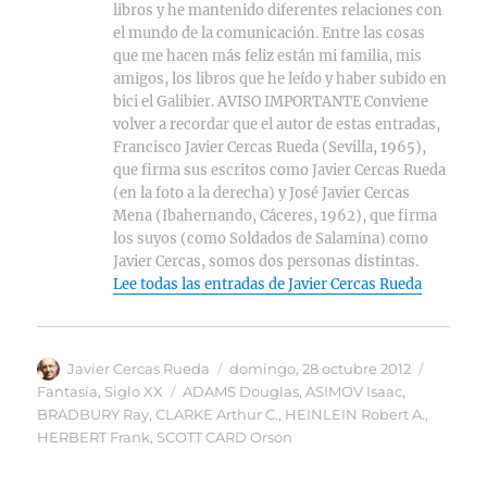
libros y he mantenido diferentes relaciones con
el mundo de la comunicación. Entre las cosas
que me hacen más feliz están mi familia, mis
amigos, los libros que he leído y haber subido en
bici el Galibier. AVISO IMPORTANTE Conviene
volver a recordar que el autor de estas entradas,
Francisco Javier Cercas Rueda (Sevilla, 1965),
que firma sus escritos como Javier Cercas Rueda
(en la foto a la derecha) y José Javier Cercas
Mena (Ibahernando, Cáceres, 1962), que firma
los suyos (como Soldados de Salamina) como
Javier Cercas, somos dos personas distintas.
Lee todas las entradas de Javier Cercas Rueda
Autor
Publicado
Categor
Javier Cercas Rueda
domingo, 28 octubre 2012
el
Etiquetas
Fantasía
,
Siglo XX
ADAMS Douglas
,
ASIMOV Isaac
,
BRADBURY Ray
,
CLARKE Arthur C.
,
HEINLEIN Robert A.
,
HERBERT Frank
,
SCOTT CARD Orson