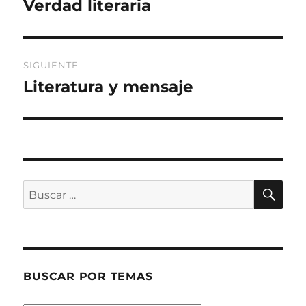
Verdad literaria
Entrada
anterior:
entradas
SIGUIENTE
Literatura y mensaje
Entrada
siguiente:
BU
Buscar
por:
BUSCAR POR TEMAS