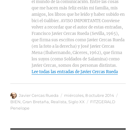
el mundo de la comunicación. Entre las cosas
que me hacen más feliz están mi familia, mis
amigos, los libros que he leído y haber subido en
bici el Galibier. AVISO IMPORTANTE Conviene
volver a recordar que el autor de estas entradas,
Francisco Javier Cercas Rueda (Sevilla, 1965),
que firma sus escritos como Javier Cercas Rueda
(en la foto a la derecha) y José Javier Cercas
Mena (Ibahernando, Cáceres, 1962), que firma
los suyos (como Soldados de Salamina) como
Javier Cercas, somos dos personas distintas.
Lee todas las entradas de Javier Cercas Rueda
Autor
Publicado
Categor
Javier Cercas Rueda
miércoles, 8 octubre 2014
el
Etiquetas
BIEN
,
Gran Bretaña
,
Realista
,
Siglo XX
FITZGERALD
Penelope