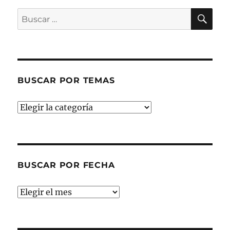
BU
Buscar
por:
BUSCAR POR TEMAS
Buscar
por
temas
BUSCAR POR FECHA
Buscar
por
fecha