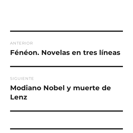
Navegación
ANTERIOR
de
Fénéon. Novelas en tres líneas
Entrada
anterior:
entradas
SIGUIENTE
Modiano Nobel y muerte de
Entrada
siguiente:
Lenz