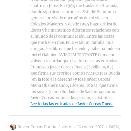
cuatro en Jerez. En 1994 me trasladé a Granada,
donde sigo desde entonces. Estudié Economía
general, he vivido once años de mi vida en
Colegios Mayores, y desde 1995 hago crítica de
libros y he mantenido diferentes relaciones con
el mundo de la comunicación. Entre las cosas
que me hacen más feliz están mi familia, mis
amigos, los libros que he leído y haber subido en
bici el Galibier. AVISO IMPORTANTE Conviene
volver a recordar que el autor de estas entradas,
Francisco Javier Cercas Rueda (Sevilla, 1965),
que firma sus escritos como Javier Cercas Rueda
(en la foto a la derecha) y José Javier Cercas
Mena (Ibahernando, Cáceres, 1962), que firma
los suyos (como Soldados de Salamina) como
Javier Cercas, somos dos personas distintas.
Lee todas las entradas de Javier Cercas Rueda
Autor
Publicado
Categorías
Javier Cercas Rueda
viernes, 10 marzo 2017
BIEN
,