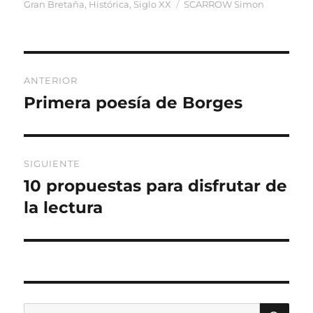
el
Etiquetas
Gran Bretaña
,
Histórica
,
Siglo XX
SCARROW Simon
Navegación
ANTERIOR
de
Primera poesía de Borges
Entrada
anterior:
entradas
SIGUIENTE
10 propuestas para disfrutar de
Entrada
siguiente:
la lectura
BU
Buscar