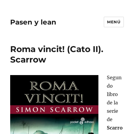
Pasen y lean
MENÚ
Roma vincit! (Cato II).
Scarrow
Segun
do
libro
de la
serie
de
Scarro