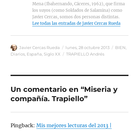
Mena (Ibahernando, Cáceres, 1962), que firma
los suyos (como Soldados de Salamina) como
Javier Cercas, somos dos personas distintas.
Lee todas las entradas de Javier Cercas Rueda
Autor
Publicado
Categorías
Javier Cercas Rueda
lunes, 28 octubre 2013
BIEN
,
el
Etiquetas
Diarios
,
España
,
Siglo XX
TRAPIELLO Andrés
Un comentario en “Miseria y
compañía. Trapiello”
Pingback:
Mis mejores lecturas del 2013 |