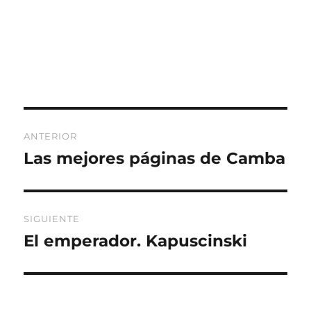
Navegación
ANTERIOR
de
Las mejores páginas de Camba
Entrada
anterior:
entradas
SIGUIENTE
El emperador. Kapuscinski
Entrada
siguiente: