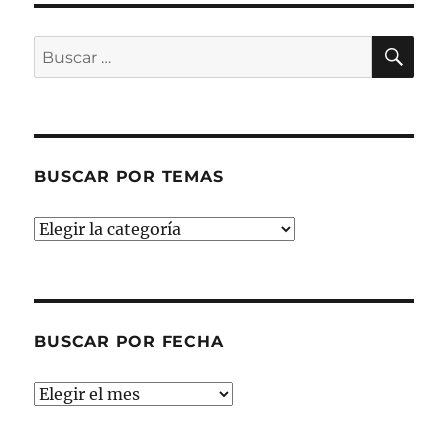
BU
Buscar
por:
BUSCAR POR TEMAS
Buscar
por
temas
BUSCAR POR FECHA
Buscar
por